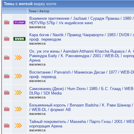
Темы с меткой
виджу кхоте
Тема / Автор
Взаимное притяжение / Jazbaat / Сурадж Пракаш / 1980 /
HDTVRip 576p / т/к индийское кино
василисса
Кара богов / Nastik / Прамод Чакраворти / 1983 / DVD9 / 
проф. переводом
василисса
Ох, уж эти жены / Aamdani Atthanni Kharcha Rupaiya / А. 
Равиндра Бабу / К. Ракхавендра / 2001 / WEB-DL / корп
Арена
василисса
Воспитание / Parvarish / Манмохан Десаи / 1977 / WEB-D
проф. перевод
василисса
Самозванец (Двое) / Hum Dono / 1985 / Б.С. Глаад / WEB
DLRip / SDI Media
василисса
Безымянный король / Benaam Badsha / К. Рави Шанкар /
/ WEB-DL / формат АВ
василисса
Тайный покровитель / Maseeha / Парто Гхош / 2001 / WEB
корпорация Арена
василисса