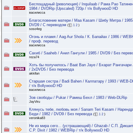
Беспощадный (революция) / Inquilaab / Рама Рао Татинен
1984 / DVDRip (Upscaled) 720p / т/к BollywooD HD
василисса
Благослoвение матери / Maa Kasam / Шибу Митра / 1985
DVD9 / C переводом
(
1
2
)
soso4eg
Огонь и пламя / Aag Aur Shola / К. Бапайах / 1986 / WE
/ проф. перевод
василисса
Сахиб / Saaheb / Анил Гангули / 1985 / DVD9 / Без перев
reza74
Хоть бы получилось / Baat Ban Jaye / Бхарат Рангачари 
/ 2xDVD5 / Без перевода
akkifan
Старшая сестра / Badi Bahen / Калпатару / 1993 / WEB-D
/ т/к BollywooD HD
василисса
Зов свободы / Pukar / Рамеш Бехл / 1983 / Web-DLRip
JayViru
Клянусь тебе, любовь моя / Sanam Teri Kasam / Наренд
Беди / 1982 / DVD9 / Без перевода
(
1
2
)
veronika83
Не из мира сего... (устрашающий) / Ghazab / С.П. Дикшит
C.P. Dixit / 1982 / WEBRip / т/к BollywooD HD