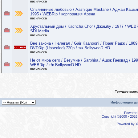
василисса
Опьяненные любовью / Aashique Mastane / Аджай Кашья
1995 / WEBRip / корпорация Арена
василисса
Хрустальный дом / Kachcha Chor / Джамбу / 1977 / WEBR
SDI Media
василисса
Вне закона / Нелегал / Gair Kaanooni / Праяг Радж / 1989 
DVDRip (Upscaled) 720p / т/к BollywooD HD
василисса
Не от мира сего / Безумие / Sarphira / Ашок Гаеквад / 199
WEBRip / т/к BollywooD HD
василисса
Текущее врем
Информация дл
Powered b
Copyright ©2000 - 2026,
Powered by
Y