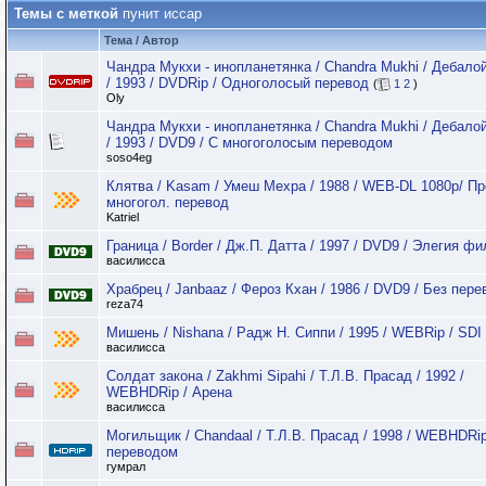
Темы с меткой
пунит иссар
Тема / Автор
Чандра Мукхи - инопланетянка / Chandra Mukhi / Дебало
/ 1993 / DVDRip / Одноголосый перевод
(
1
2
)
Oly
Чандра Мукхи - инопланетянка / Chandra Mukhi / Дебало
/ 1993 / DVD9 / С многоголосым переводом
soso4eg
Клятва / Kasam / Умеш Мехра / 1988 / WEB-DL 1080p/ П
многогол. перевод
Katriel
Граница / Border / Дж.П. Датта / 1997 / DVD9 / Элегия ф
василисса
Храбрец / Janbaaz / Фероз Кхан / 1986 / DVD9 / Без пере
reza74
Мишень / Nishana / Радж Н. Сиппи / 1995 / WEBRip / SDI
василисса
Солдат закона / Zakhmi Sipahi / Т.Л.В. Прасад / 1992 /
WEBHDRip / Арена
василисса
Могильщик / Chandaal / Т.Л.В. Прасад / 1998 / WEBHDRip
переводом
гумрал