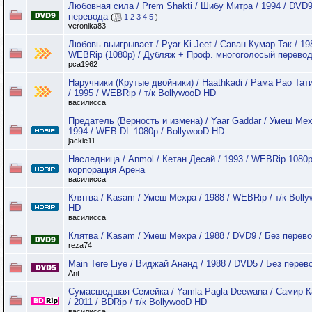
Любовная сила / Prem Shakti / Шибу Митра / 1994 / DVD9
перевода
(
1
2
3
4
5
)
veronika83
Любовь выигрывает / Pyar Ki Jeet / Саван Кумар Так / 19
WEBRip (1080p) / Дубляж + Проф. многоголосый перево
pca1962
Наручники (Крутые двойники) / Haathkadi / Рама Рао Тат
/ 1995 / WEBRip / т/к BollywooD HD
василисса
Предатель (Верность и измена) / Yaar Gaddar / Умеш Мех
1994 / WEB-DL 1080p / BollywooD HD
jackie11
Наследница / Anmol / Кетан Десай / 1993 / WEBRip 1080p
корпорация Арена
василисса
Клятва / Kasam / Умеш Мехра / 1988 / WEBRip / т/к Boll
HD
василисса
Клятва / Kasam / Умеш Мехра / 1988 / DVD9 / Без перев
reza74
Main Tere Liye / Виджай Ананд / 1988 / DVD5 / Без перев
Ant
Сумасшедшая Семейка / Yamla Pagla Deewana / Самир К
/ 2011 / BDRip / т/к BollywooD HD
василисса