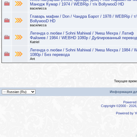
Манодж Кумар / 1974 / WEBRip / т/к BollywooD HD
василисса
Главарь мафии / Don / Чандра Барот / 1978 / WEBRip / т/
BollywooD HD
василисса
Легенда о любви / Sohni Mahiwal / Умеш Мехра / Латиф
Файзиев / 1984 / WEBHD 1080p / Дублированный перево
Katriel
Легенда о любви / Sohni Mahiwal / Умеш Мехра / 1984 /
1080p / Без перевода
Ant
Текущее врем
Информация дл
Powered b
Copyright ©2000 - 2026,
Powered by
Y