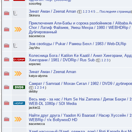
soso4eg
Зинат Аман / Zeenat Aman
(
1
2
3
4
5
...
Последняя страница
)
Skinora
Приключения Али-Бабы и сорока разбойников / Alibaba A
Chor / Латиф Файзиев, Умеш Мехра / 1980 / WEBHDRip /
Дублированный
василисса
Зов свободы / Pukar / Рамеш Бехл / 1983 / Web-DLRip
JayViru
Колесница Бога / Katilon Ke Kaatil / Анил Хингорани, Ар
Хингорани / 1981 / DVDRip / Rus Sub
(
1
2
3
)
керелис
Зинат Аман / Zeenat Aman
katya-alyona
Самрат / Samraat / Мохан Сигал / 1982 / DVD9 / дублир
(
1
2
3
4
)
debby
Весь мир - за нас / Hum Se Hai Zamana / Дипак Бахри / 1
WEB-DL 1080p / SDI Media
jackie11
Найти друг друга / Yaadon Ki Baaraat / Насир Хуссейн / 1
WEBRip / т/к BollywooD HD
василисса
Хлеб насущный (Хлеб, одежда, дом) / Roti Kapada Aur M