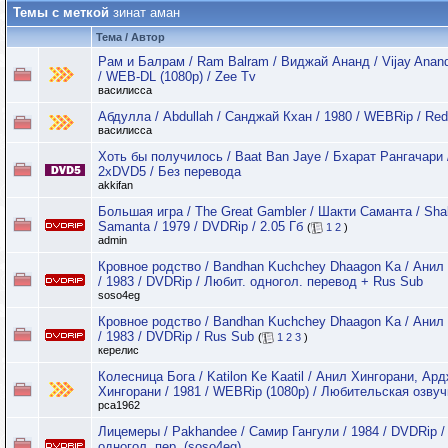
Темы с меткой
зинат аман
Тема / Автор
Рам и Балрам / Ram Balram / Виджай Ананд / Vijay Anand
/ WEB-DL (1080p) / Zee Tv
василисса
Абдулла / Abdullah / Санджай Кхан / 1980 / WEBRip / Re
василисса
Хоть бы получилось / Baat Ban Jaye / Бхарат Рангачари /
2xDVD5 / Без перевода
akkifan
Большая игра / The Great Gambler / Шакти Саманта / Sha
Samanta / 1979 / DVDRip / 2.05 Гб
(
1
2
)
admin
Кровное родство / Bandhan Kuchchey Dhaagon Ka / Ани
/ 1983 / DVDRip / Любит. одногол. перевод + Rus Sub
soso4eg
Кровное родство / Bandhan Kuchchey Dhaagon Ka / Ани
/ 1983 / DVDRip / Rus Sub
(
1
2
3
)
керелис
Колесница Бога / Katilon Ke Kaatil / Анил Хингорани, Ар
Хингорани / 1981 / WEBRip (1080p) / Любительская озвуч
pca1962
Лицемеры / Pakhandее / Самир Гангули / 1984 / DVDRip /
одногол. пер. (soso4eg)