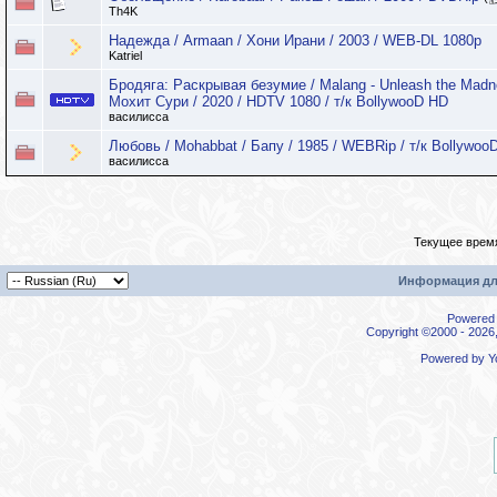
Th4K
Надежда / Armaan / Хони Ирани / 2003 / WEB-DL 1080p
Katriel
Бродяга: Раскрывая безумие / Malang - Unleash the Madn
Мохит Сури / 2020 / HDTV 1080 / т/к BollywooD HD
василисса
Любовь / Mohabbat / Бапу / 1985 / WEBRip / т/к Bollywoo
василисса
Текущее врем
Информация дл
Powered b
Copyright ©2000 - 2026,
Powered by
Y