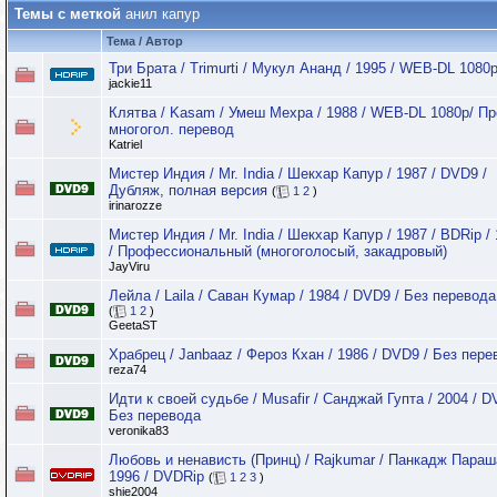
Темы с меткой
анил капур
Тема / Автор
Три Брата / Trimurti / Мукул Ананд / 1995 / WEB-DL 1080
jackie11
Клятва / Kasam / Умеш Мехра / 1988 / WEB-DL 1080p/ П
многогол. перевод
Katriel
Мистер Индия / Mr. India / Шекхар Капур / 1987 / DVD9 /
Дубляж, полная версия
(
1
2
)
irinarozze
Мистер Индия / Mr. India / Шекхар Капур / 1987 / BDRip /
/ Профессиональный (многоголосый, закадровый)
JayViru
Лейла / Laila / Саван Кумар / 1984 / DVD9 / Без перевода
(
1
2
)
GeetaST
Храбрец / Janbaaz / Фероз Кхан / 1986 / DVD9 / Без пере
reza74
Идти к своей судьбе / Musafir / Санджай Гупта / 2004 / D
Без перевода
veronika83
Любовь и ненависть (Принц) / Rajkumar / Панкадж Параш
1996 / DVDRip
(
1
2
3
)
shie2004