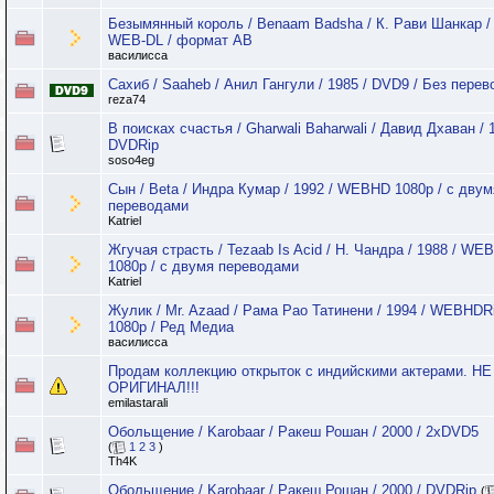
Безымянный король / Benaam Badsha / К. Рави Шанкар / 
WEB-DL / формат АВ
василисса
Сахиб / Saaheb / Анил Гангули / 1985 / DVD9 / Без перев
reza74
В поисках счастья / Gharwali Baharwali / Давид Дхаван / 
DVDRip
soso4eg
Сын / Beta / Индра Кумар / 1992 / WEBHD 1080p / с двум
переводами
Katriel
Жгучая страсть / Tezaab Is Acid / Н. Чандра / 1988 / WE
1080p / с двумя переводами
Katriel
Жулик / Mr. Azaad / Рама Рао Татинени / 1994 / WEBHDR
1080p / Ред Медиа
василисса
Продам коллекцию открыток с индийскими актерами. НЕ
ОРИГИНАЛ!!!
emilastarali
Обольщение / Karobaar / Ракеш Рошан / 2000 / 2хDVD5
(
1
2
3
)
Th4K
Обольщение / Karobaar / Ракеш Рошан / 2000 / DVDRip
(