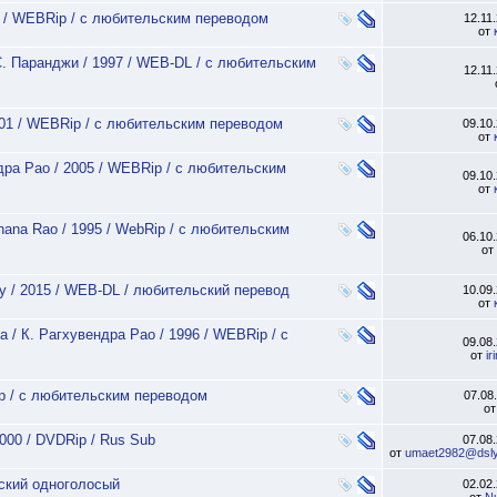
0 / WEBRip / с любительским переводом
12.11
от
С. Паранджи / 1997 / WEB-DL / с любительским
12.11
001 / WEBRip / с любительским переводом
09.10
от
дра Рао / 2005 / WEBRip / с любительским
09.10
от
ohana Rao / 1995 / WebRip / с любительским
06.10
от
any / 2015 / WEB-DL / любительский перевод
10.09
от
 / К. Рагхувендра Рао / 1996 / WEBRip / с
09.08
от
ir
Rip / с любительским переводом
07.08
о
000 / DVDRip / Rus Sub
07.08
от
umaet2982@dslyk
ьский одноголосый
02.02