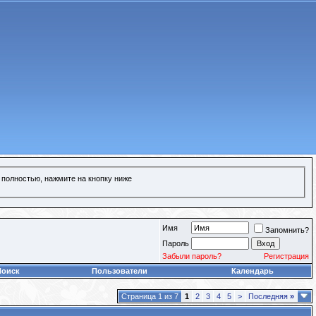
 полностью, нажмите на кнопку ниже
Имя
Запомнить?
Пароль
Забыли пароль?
Регистрация
Поиск
Пользователи
Календарь
Страница 1 из 7
1
2
3
4
5
>
Последняя
»