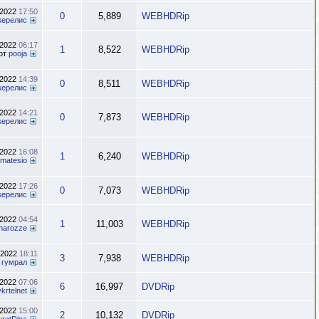
.2022
17:50
0
5,889
WEBHDRip
керелис
.2022
06:17
1
8,522
WEBHDRip
от
pooja
.2022
14:39
0
8,511
WEBHDRip
керелис
.2022
14:21
0
7,873
WEBHDRip
керелис
.2022
16:08
1
6,240
WEBHDRip
matesio
.2022
17:26
0
7,073
WEBHDRip
керелис
.2022
04:54
1
11,003
WEBHDRip
inarozze
.2022
18:11
3
7,938
WEBHDRip
т
гумрал
.2022
07:06
6
16,997
DVDRip
rtelnet
.2022
15:00
2
10,132
DVDRip