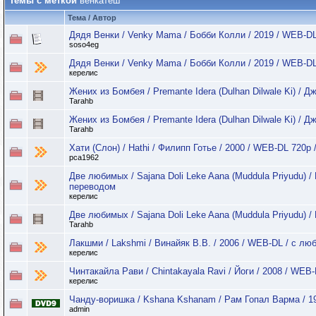
Темы с меткой
венкатеш
Тема / Автор
Дядя Венки / Venky Mama / Бобби Колли / 2019 / WEB-DL
soso4eg
Дядя Венки / Venky Mama / Бобби Колли / 2019 / WEB-DL
керелис
Жених из Бомбея / Premante Idera (Dulhan Dilwale Ki) / 
Tarahb
Жених из Бомбея / Premante Idera (Dulhan Dilwale Ki) /
Tarahb
Хати (Слон) / Hathi / Филипп Готье / 2000 / WEB-DL 720p
pca1962
Две любимых / Sajana Doli Leke Aana (Muddula Priyudu) /
переводом
керелис
Две любимых / Sajana Doli Leke Aana (Muddula Priyudu) 
Tarahb
Лакшми / Lakshmi / Винайяк В.В. / 2006 / WEB-DL / с л
керелис
Чинтакайла Рави / Chintakayala Ravi / Йоги / 2008 / WEB
керелис
Чанду-воришка / Kshana Kshanam / Рам Гопал Варма / 1
admin