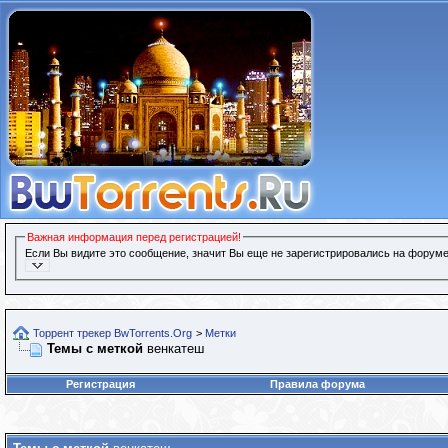
Важная информация перед регистрацией!
Если Вы видите это сообщение, значит Вы еще не зарегистрировались на форуме
Торрент трекер BwTorrents.Org
>
Метки
Темы с меткой
венкатеш
Регистрация
Правила форума