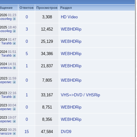
общение
Ответов
Просмотров
Раздел
.2026
01:23
0
3,308
HD Video
soso4eg
.2025
18:40
3
12,452
WEBHDRip
soso4eg
.2024
01:47
0
25,129
WEBHDRip
т
Tarahb
.2024
01:51
5
34,386
WEBHDRip
т
Tarahb
.2024
14:31
1
21,837
WEBHDRip
силисса
.2023
11:59
0
7,805
WEBHDRip
керелис
.2023
22:16
1
33,167
VHS=>DVD / VHSRip
т
Tarahb
.2023
00:04
0
8,751
WEBHDRip
керелис
.2023
19:07
0
8,356
WEBHDRip
керелис
.2022
00:25
15
47,584
DVD9
inarozze