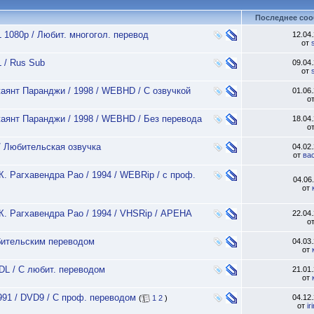
Последнее со
 1080p / Любит. многогол. перевод
12.04
от
 / Rus Sub
09.04
от
Джаянт Паранджи / 1998 / WEBHD / С озвучкой
01.06
о
 Джаянт Паранджи / 1998 / WEBHD / Без перевода
18.04
о
 / Любительская озвучка
04.02
от
ва
 К. Рагхавендра Рао / 1994 / WEBRip / с проф.
04.06
от
/ К. Рагхавендра Рао / 1994 / VHSRip / АРЕНА
22.04
о
юбительским переводом
04.03
от
-DL / С любит. переводом
21.01
от
991 / DVD9 / С проф. переводом
04.12
(
1
2
)
от
ir