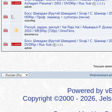
Azhagam Perumal / 2001 / DVDRip / Rus Sub
(
1
2
3
)
admin
Босс Шиваджи (Крутой Шиваджи) / Sivaji / С. Шанкар / 20
HDRip / Проф. перевод + субтитры (песни)
soso4eg
Рискуй, раджа, рискуй / Vai Raja Vai / Айшварья Р. Дхану
2015 / WEBRip (720p) / OnisFilms
василисса
Босс Шиваджи (Крутой Шиваджи) / Sivaji / С. Шанкар / 20
DVDRip / Rus Sub
(
1
2
)
admin
Текущее врем
Информация дл
Powered by vBu
Copyright ©2000 - 2026, Jels