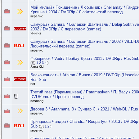
Мой милый / Похищение / Любимчик / Chellamay / Гандх
Кришна / 2004 / DVDRip / Любительский перевод
керелис
Самурай / Samurai / Баладжи Шактивэль / Balaji Sakthivel
2002 / DVDRip / C переводом (zamez)
Чингиз
Самурай / Samurai / Баладжи Шактивэль / 2002 / WEB-DL
Любительский перевод (zamez)
керелис
Фейерверк / Vedi / Прабху Дева / 2011 / DVDRip / Rus Su
(
1
2
3
4
)
Sima Kivi
Бесконечность / Athiran / Вивек / 2019 / DVDRip (Upscaled
Rus Sub
net
Третий глаз (Парамашиван) / Paramasivan / П. Васу / 2006
DVDRemux / Проф. перевод
soso4eg
Дворец 3 / Aranmanai 3 / Сундар С. / 2021 / Web-DL / Rus
керелис
Принцесса Чандра / Chandra / Roopa Iyer / 2013 / DVDRip
Sub
(
1
2
)
керелис
Стук сердца / Dumm Dumm Dumm / Ажагам Перумал /