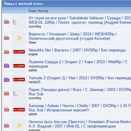
Темы с меткой
вивек
Тема / Автор
От скуки на все руки / Sakalakala Vallavan / Сурадж / 201
WEB-DL 1080p / Любит. одногол. перевод (Андрей Князе
soso4eg
Верность / Viswasam / Шива / 2019 / WEBHDRip /
Любительский двухголосый (студия Колобок)
Ники
Nerrukku Ner / Васантх / 1997 / DVDRip / Без перевода
марик
Львиное Сердце 2 / Singam 2 / Хари / 2013 / WebRip / С
переводом
admin
Yamudu 2 (Singam 2) / Hari / 2013 / DVDRip / Без перевод
randy23
Парни (Танцоры диско) / Boys / С. Шанкар / 2003 / DVDRip
Rus Sub
soso4eg
Аальвар / Aalwar / Челла / Chella / 2007 / DVDRip / 1.45 Г
Rus Sub / Исправленная версия!!!
admin
Нелегко быть боссом (Престол) / Kireedam (Poorna Market
А.Л. Виджай / 2007 / Web-DL / С профпереводом
керелис