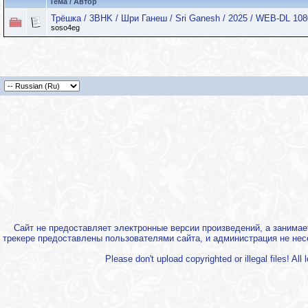
Тема / Автор
Трёшка / 3BHK / Шри Ганеш / Sri Ganesh / 2025 / WEB-DL 108
soso4eg
Сайт не предоставляет электронные версии произведений, а занима
трекере предоставлены пользователями сайта, и администрация не нес
Please don't upload copyrighted or illegal files! Al