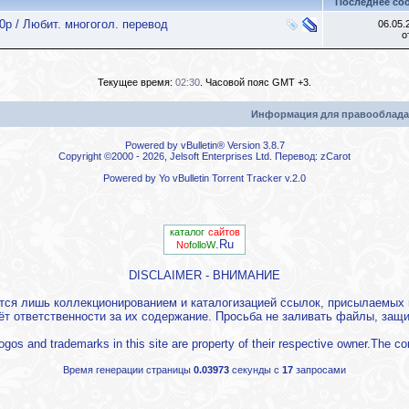
Последнее со
0p / Любит. многогол. перевод
06.05
о
Текущее время:
02:30
. Часовой пояс GMT +3.
Информация для правооблада
Powered by vBulletin® Version 3.8.7
Copyright ©2000 - 2026, Jelsoft Enterprises Ltd. Перевод:
zCarot
Powered by
Yo vBulletin Torrent Tracker
v.2.0
каталог
сайтов
.Ru
No
folloW
DISCLAIMER - ВНИМАНИЕ
ется лишь коллекционированием и каталогизацией ссылок, присылаемы
ёт ответственности за их содержание. Просьба не заливать файлы, за
l logos and trademarks in this site are property of their respective owner.The co
Время генерации страницы
0.03973
секунды с
17
запросами