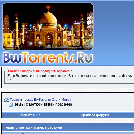
Важная информация перед регистрацией!
Если Вы видите это сообщение, значит Вы еще не зарегистрировались на форуме
Торрент трекер BwTorrents.Org
>
Метки
Темы с меткой
вивек прасанна
Регистрация
Правила форума
Темы с меткой
вивек прасанна