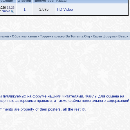
общение
Ответов
Просмотров
Раздел
.2026
13:26
1
3,875
HD Video
т
Nutka
телей
-
Обратная связь
-
Торрент трекер BwTorrents.Org
-
Карта форума
-
Вверх
х и публикуемых на форуме нашими читателями. Файлы для обмена на
щищенные авторскими правами, а также файлы нелегального содержания!
mments are property of their posters, all the rest ©.