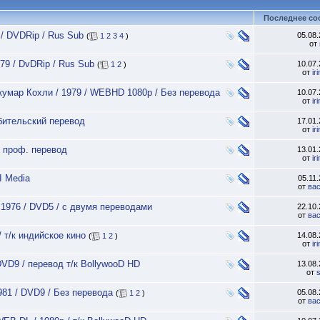
Последнее со
 / DVDRip / Rus Sub
05.08
(
1
2
3
4
)
от
79 / DvDRip / Rus Sub
10.07
(
1
2
)
от
ir
кумар Кохли / 1979 / WEBHD 1080p / Без перевода
10.07
от
ir
юбительский перевод
17.01
от
ir
/ проф. перевод
13.01
от
ir
I Media
05.11
от
ва
 1976 / DVD5 / с двумя переводами
22.10
от
ва
/ т/к индийское кино
14.08
(
1
2
)
от
ir
DVD9 / перевод т/к BollywooD HD
13.08
от
981 / DVD9 / Без перевода
05.08
(
1
2
)
от
ва