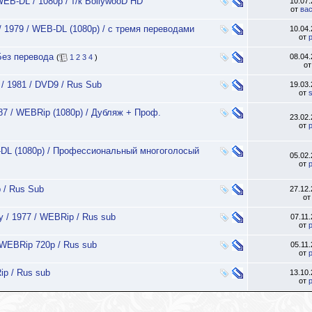
WEB-DL / 1080p / т/к BollywooD HD
10.07
от
ва
 1979 / WEB-DL (1080p) / с тремя переводами
10.04
от
 Без перевода
08.04
(
1
2
3
4
)
о
 / 1981 / DVD9 / Rus Sub
19.03
от
987 / WEBRip (1080p) / Дубляж + Проф.
23.02
от
B-DL (1080p) / Профессиональный многоголосый
05.02
от
 / Rus Sub
27.12
о
 / 1977 / WEBRip / Rus sub
07.11
от
 WEBRip 720p / Rus sub
05.11
от
ip / Rus sub
13.10
от