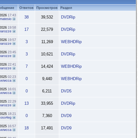
общение
Ответов
Просмотров
Раздел
.2026
17:43
38
39,532
DVDRip
matesio
.2026
19:58
17
22,579
DVDRip
inarozze
.2026
19:57
3
11,269
WEBHDRip
inarozze
.2026
23:45
3
10,621
DVDRip
inarozze
.2026
22:41
7
14,424
WEBHDRip
inarozze
.2025
02:23
0
9,440
WEBHDRip
силисса
.2025
16:01
0
6,211
DVD5
силисса
.2025
22:29
13
33,955
DVDRip
inarozze
.2025
18:21
0
7,360
DVD9
soso4eg
.2025
16:57
18
17,491
DVD9
силисса