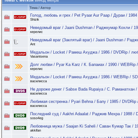
Темы с меткой
винод мехра
Тема / Автор
Голод, любовь и грех / Pet Pyaar Aur Paap / Дураи / 1984
Shizik
Неведомый враг / Jaani Dushman / Раджкумар Кохли / 19
керелис
Неведомый враг (Заклятый враг) / Jaani Dushman / Радж
Ant
Медальон / Locket / Рамеш Ахуджа / 1986 / DVDRip / л
Vasantsena
Долг любви / Pyar Ka Karz / К. Бапаиах / 1990 / WEBRip 
керелис
Медальон / Locket / Рамеш Ахуджа / 1986 / WEBRip / SD
василисса
Не дороже денег / Sabse Bada Rupaiya / С. Раманатхан /
василисса
Любимая сестренка / Pyari Behna / Бапу / 1985 / DVDRip 
василисса
Последний суд / Aakhri Adaalat / Раджив Мехра / 1988 / 
soso4eg
Любовница мужа / Saajan Ki Saheli / Саван Кумар Так / 1
akkifan