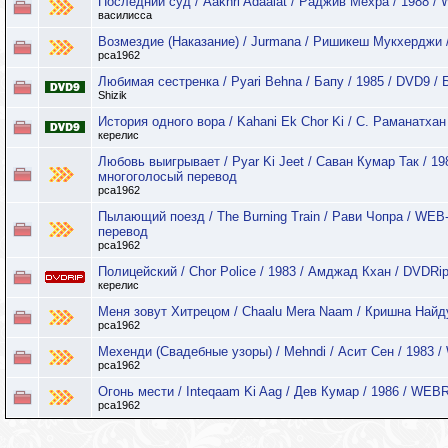
Последний суд / Aakhri Adaalat / Раджив Мехра / 1988 / 
василисса
Возмездие (Наказание) / Jurmana / Ришикеш Мукхерджи /
pca1962
Любимая сестренка / Pyari Behna / Бапу / 1985 / DVD9 /
Shizik
История одного вора / Kahani Ek Chor Ki / С. Раманатхан
керелис
Любовь выигрывает / Pyar Ki Jeet / Саван Кумар Так / 1
многоголосый перевод
pca1962
Пылающий поезд / The Burning Train / Рави Чопра / WE
перевод
pca1962
Полицейский / Chor Police / 1983 / Амджад Кхан / DVDRip
керелис
Меня зовут Хитрецом / Chaalu Mera Naam / Кришна Найду
pca1962
Мехенди (Свадебные узоры) / Mehndi / Асит Сен / 1983 /
pca1962
Огонь мести / Inteqaam Ki Aag / Дев Кумар / 1986 / WEBR
pca1962