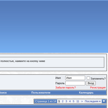
 полностью, нажмите на кнопку ниже
Имя
Запомнить?
Пароль
Забыли пароль?
Регистрация
Поиск
Пользователи
Календарь
Страница 1 из 14
1
2
3
4
5
11
>
Последняя
»