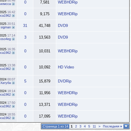
.2025
00:46
0
7,581
WEBHDRip
силисса
.2025
16:42
0
9,175
WEBHDRip
pca1962
.2025
20:51
31
41,748
DVD9
т
sigman
.2025
17:14
3
13,563
DVD9
soso4eg
.2025
16:35
0
10,031
WEBHDRip
pca1962
.2025
13:38
0
10,092
HD Video
pca1962
.2024
00:07
5
15,879
DVDRip
т
Хатуба
.2024
18:14
0
11,956
WEBHDRip
pca1962
.2024
17:50
0
13,371
WEBHDRip
pca1962
.2024
18:55
0
17,095
WEBHDRip
pca1962
Страница 1 из 14
1
2
3
4
5
11
>
Последняя
»