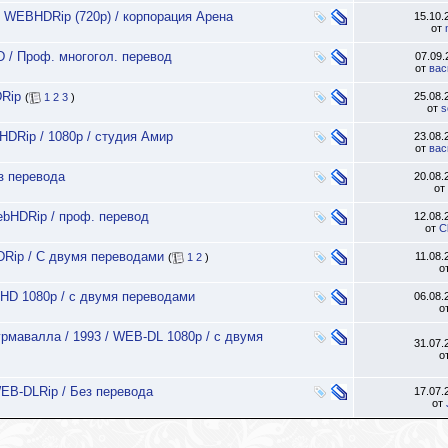
 / WEBHDRip (720p) / корпорация Арена
15.10
от
HD / Проф. многогол. перевод
07.09
от
вас
DRip
25.08
(
1
2
3
)
от
s
HDRip / 1080p / студия Амир
23.08
от
вас
з перевода
20.08
от
ebHDRip / проф. перевод
12.08
от
C
DRip / C двумя переводами
11.08
(
1
2
)
о
EBHD 1080p / с двумя переводами
06.08
о
урмавалла / 1993 / WEB-DL 1080p / с двумя
31.07
о
 WEB-DLRip / Без перевода
17.07
от