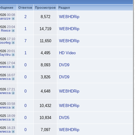
общение
Ответов
Просмотров
Раздел
.2026
00:08
2
8,572
WEBHDRip
inarozze
.2026
23:04
1
14,719
WEBHDRip
x Reece
.2026
17:10
7
11,650
WEBHDRip
oso4eg
.2026
20:01
1
4,495
HD Video
JayViru
.2026
17:04
0
8,093
DVD9
илисса
.2026
16:07
0
3,826
DVD9
илисса
.2026
17:21
0
4,648
WEBHDRip
илисса
.2025
03:58
0
10,432
WEBHDRip
илисса
.2025
18:09
0
10,834
DVD5
илисса
.2025
16:23
0
7,097
WEBHDRip
илисса