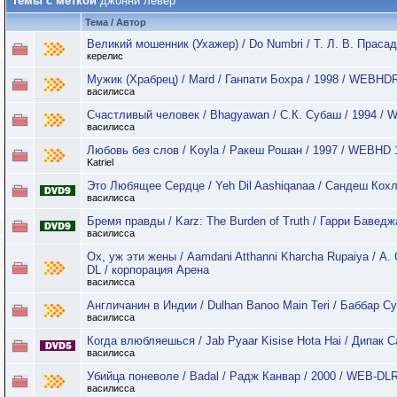
Темы с меткой
джонни левер
Тема / Автор
Великий мошенник (Ухажер) / Do Numbri / Т. Л. В. Праса
керелис
Мужик (Храбрец) / Mard / Ганпати Бохра / 1998 / WEBHDR
василисса
Счастливый человек / Bhagyawan / С.К. Субаш / 1994 / 
василисса
Любовь без слов / Koyla / Ракеш Рошан / 1997 / WEBHD 
Katriel
Это Любящее Сердце / Yeh Dil Aashiqanaa / Сандеш Кохл
василисса
Бремя правды / Karz: The Burden of Truth / Гарри Бавед
василисса
Ох, уж эти жены / Aamdani Atthanni Kharcha Rupaiya / А.
DL / корпорация Арена
василисса
Англичанин в Индии / Dulhan Banoo Main Teri / Баббар С
василисса
Когда влюбляешься / Jab Pyaar Kisise Hota Hai / Дипак 
василисса
Убийца поневоле / Badal / Радж Канвар / 2000 / WEB-DLR
василисса