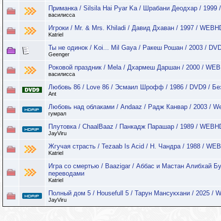
Приманка / Silsila Hai Pyar Ka / Шрабани Деодхар / 1999
василисса
Игроки / Mr. & Mrs. Khiladi / Давид Дхаван / 1997 / WEB
Katriel
Ты не одинок / Koi... Mil Gaya / Ракеш Рошан / 2003 / DV
Geenger
Роковой праздник / Mela / Дхармеш Даршан / 2000 / WEB
василисса
Любовь 86 / Love 86 / Эсмаил Шрофф / 1986 / DVD9 / Бе
Ant
Любовь над облаками / Andaaz / Радж Канвар / 2003 / W
гумрал
Плутовка / ChaalBaaz / Панкадж Парашар / 1989 / WEBH
JayViru
Жгучая страсть / Tezaab Is Acid / Н. Чандра / 1988 / W
Katriel
Игра со смертью / Baazigar / Аббас и Мастан Алибхай Б
переводами
Katriel
Полный дом 5 / Housefull 5 / Тарун Мансукхани / 2025 /
JayViru