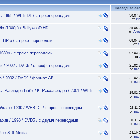
Последнее со
д / 1998 / WEB-DL / с профпереводом
30.07
от
ir
ip (1080p) / BollywooD HD
25.05
от
Ale
WEBRip / с проф. переводом
08.04
от
s
1080p / с тремя переводами
07.03
от
и / 2002 / DVD9 / с проф. переводом
21.02
от
вас
жа / 2002 / DVD9 / формат АВ
21.02
от
вас
 С. Равиндра Бабу / К. Ракхавендра / 2001 / WEB-
15.02
от
вас
убхаш / 1999 / WEB-DL / с проф. переводом
26.11
от
вас
Сарин / 1998 / DVD5 / с двумя переводами
07.11
от
вас
ip / SDI Media
24.10
от
вас