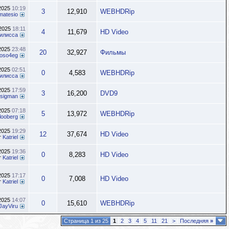
.2025
10:19
3
12,910
WEBHDRip
matesio
.2025
18:11
4
11,679
HD Video
илисса
.2025
23:48
20
32,927
Фильмы
oso4eg
.2025
02:51
0
4,583
WEBHDRip
илисса
.2025
17:59
3
16,200
DVD9
sigman
.2025
07:18
5
13,972
WEBHDRip
looberg
.2025
19:29
12
37,674
HD Video
т
Katriel
.2025
19:36
0
8,283
HD Video
т
Katriel
.2025
17:17
0
7,008
HD Video
т
Katriel
.2025
14:07
0
15,610
WEBHDRip
JayViru
Страница 1 из 25
1
2
3
4
5
11
21
>
Последняя
»