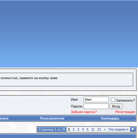
 полностью, нажмите на кнопку ниже
Имя
Запомнить?
Пароль
Забыли пароль?
Регистрация
Поиск
Пользователи
Календарь
Страница 1 из 25
1
2
3
4
5
11
21
>
Последняя
»