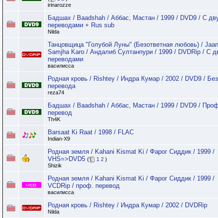
irinarozze
Бадшах / Baadshah / Аббас, Мастан / 1999 / DVD9 / С дв
переводами + Rus sub
Nilda
Танцовщица "Голубой Луны" (Безответная любовь) / Jaa
Samjha Karo / Андалиб Султанпури / 1999 / DVDRip / C 
переводами
василисса
Родная кровь / Rishtey / Индра Кумар / 2002 / DVD9 / Без
перевода
reza74
Бадшах / Baadshah / Аббас, Мастан / 1999 / DVD9 / Про
перевод
Th4K
Barsaat Ki Raat / 1998 / FLAC
Indian-X9
Родная земля / Kahani Kismat Ki / Фарог Сиддик / 1999 /
VHS=>DVD5
(
1
2
)
Shizik
Родная земля / Kahani Kismat Ki / Фарог Сиддик / 1999 /
VCDRip / проф. перевод
василисса
Родная кровь / Rishtey / Индра Кумар / 2002 / DVDRip
Nilda