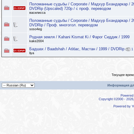
Поломанные судьбы / Corporate / Мадхур Бхандаркар / 2
DVDRip (Upscaled) 720р / с проф. переводом
василисса
Поломанные судьбы / Corporate / Мадхур Бхандаркар / 2
DVDRip / Проф. многогол. переводом
soso4eg
Родная земля / Kahani Kismat Ki / Фарог Сиддик / 1999
kake2004
Бадшах / Baadshah / Аббас, Мастан / 1999 / DVDRip
(
1
liya
Текущее врем
Информация дл
Powered b
Copyright ©2000 - 2026,
Powered by
Y