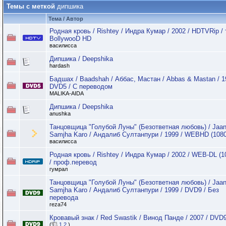
Темы с меткой
дипшика
Тема / Автор
Родная кровь / Rishtey / Индра Кумар / 2002 / HDTVRip / 
BollywooD HD
василисса
Дипшика / Deepshika
hardash
Бадшах / Baadshah / Аббас, Мастан / Abbas & Mastan / 1
DVD5 / С переводом
MALIKA-AIDA
Дипшика / Deepshika
anushka
Танцовщица "Голубой Луны" (Безответная любовь) / Jaa
Samjha Karo / Андалиб Султанпури / 1999 / WEBHD (1080
василисса
Родная кровь / Rishtey / Индра Кумар / 2002 / WEB-DL (1
/ проф.перевод
гумрал
Танцовщица "Голубой Луны" (Безответная любовь) / Jaa
Samjha Karo / Андалиб Султанпури / 1999 / DVD9 / Без
перевода
reza74
Кровавый знак / Red Swastik / Винод Панде / 2007 / DVD
(
1
2
)