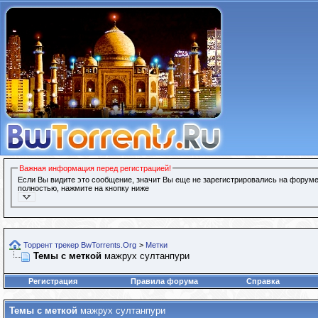
Важная информация перед регистрацией!
Если Вы видите это сообщение, значит Вы еще не зарегистрировались на форуме
полностью, нажмите на кнопку ниже
Торрент трекер BwTorrents.Org
>
Метки
Темы с меткой
мажрух султанпури
Регистрация
Правила форума
Справка
Темы с меткой
мажрух султанпури