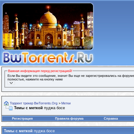
Важная информация перед регистрацией!
Если Вы видите это сообщение, значит Вы еще не зарегистрировались на форуме
полностью, нажмите на кнопку ниже
Торрент трекер BwTorrents.Org
>
Метки
Темы с меткой
пуджа босе
Регистрация
Правила форума
Справка
Темы с меткой
пуджа босе