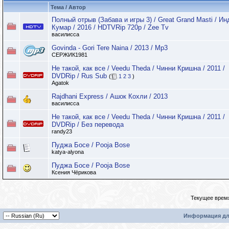
Тема / Автор
Полный отрыв (Забава и игры 3) / Great Grand Masti / Ин
Кумар / 2016 / HDTVRip 720p / Zee Tv
василисса
Govinda - Gori Tere Naina / 2013 / Mp3
СЕРЖИК1981
Не такой, как все / Veedu Theda / Чинни Кришна / 2011 /
DVDRip / Rus Sub
(
1
2
3
)
Agatok
Rajdhani Express / Ашок Кохли / 2013
василисса
Не такой, как все / Veedu Theda / Чинни Кришна / 2011 /
DVDRip / Без перевода
randy23
Пуджа Босе / Pooja Bose
katya-alyona
Пуджа Босе / Pooja Bose
Ксения Чёрикова
Текущее врем
Информация дл