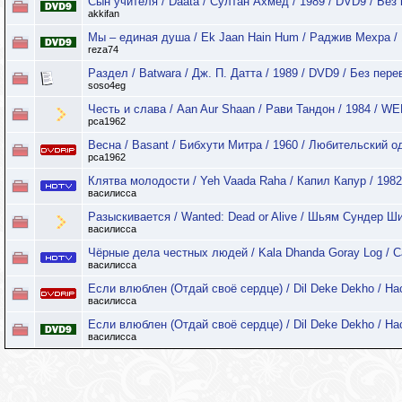
Сын учителя / Daata / Султан Ахмед / 1989 / DVD9 / Без
akkifan
Мы – единая душа / Ek Jaan Hain Hum / Раджив Мехра / 
reza74
Раздел / Batwara / Дж. П. Датта / 1989 / DVD9 / Без пере
soso4eg
Честь и слава / Aan Aur Shaan / Рави Тандон / 1984 / W
pca1962
Весна / Basant / Бибхути Митра / 1960 / Любительский 
pca1962
Клятва молодости / Yeh Vaada Raha / Капил Капур / 1982
василисса
Разыскивается / Wanted: Dead or Alive / Шьям Сундер Ш
василисса
Чёрные дела честных людей / Kala Dhanda Goray Log / Са
василисса
Если влюблен (Отдай своё сердце) / Dil Deke Dekho / Нас
василисса
Если влюблен (Отдай своё сердце) / Dil Deke Dekho / На
василисса