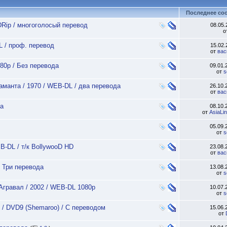
Последнее со
DRip / многоголосый перевод
08.05
о
L / проф. перевод
15.02
от
вас
80p / Без перевода
09.01
от
s
аманта / 1970 / WEB-DL / два перевода
26.10
от
вас
да
08.10
от
AsiaLi
05.09
от
s
B-DL / т/к BollywooD HD
23.08
от
вас
/ Три перевода
13.08
от
s
Агравал / 2002 / WEB-DL 1080p
10.07
от
s
2 / DVD9 (Shemaroo) / С переводом
15.06
от