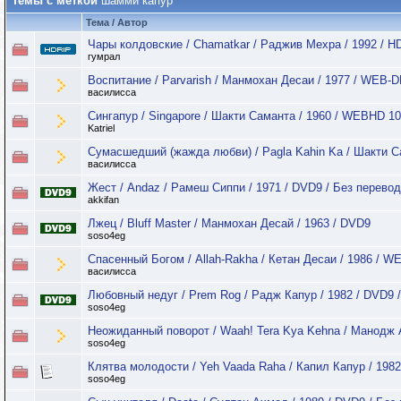
Темы с меткой
шамми капур
Тема / Автор
Чары колдовские / Chamatkar / Раджив Мехра / 1992 / H
гумрал
Воспитание / Parvarish / Манмохан Десаи / 1977 / WEB-D
василисса
Сингапур / Singapore / Шакти Саманта / 1960 / WEBHD 10
Katriel
Сумасшедший (жажда любви) / Pagla Kahin Ka / Шакти С
василисса
Жест / Andaz / Рамеш Сиппи / 1971 / DVD9 / Без перево
akkifan
Лжец / Bluff Master / Манмохан Десай / 1963 / DVD9
soso4eg
Спасенный Богом / Allah-Rakha / Кетан Десаи / 1986 / WE
василисса
Любовный недуг / Prem Rog / Радж Капур / 1982 / DVD9 
soso4eg
Неожиданный поворот / Waah! Tera Kya Kehna / Манодж 
soso4eg
Клятва молодости / Yeh Vaada Raha / Капил Капур / 198
soso4eg