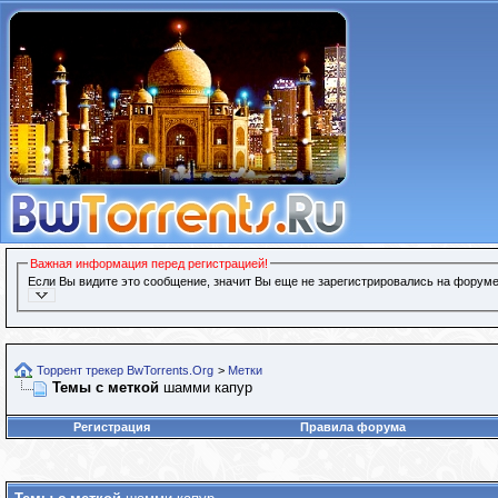
Важная информация перед регистрацией!
Если Вы видите это сообщение, значит Вы еще не зарегистрировались на форуме
Торрент трекер BwTorrents.Org
>
Метки
Темы с меткой
шамми капур
Регистрация
Правила форума