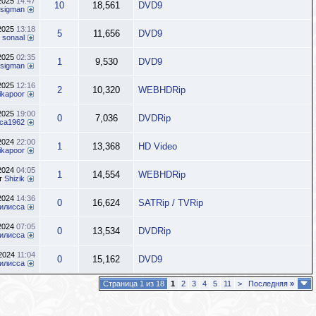
.2025
14:47
10
18,561
DVD9
sigman
.2025
13:18
5
11,656
DVD9
т
sonaal
.2025
02:35
1
9,530
DVD9
sigman
.2025
12:16
2
10,320
WEBHDRip
kapoor
.2025
19:00
0
7,036
DVDRip
ca1962
.2024
22:00
1
13,368
HD Video
kapoor
.2024
04:05
1
14,554
WEBHDRip
т
Shizik
.2024
14:36
0
16,624
SATRip / TVRip
илисса
.2024
07:05
0
13,534
DVDRip
илисса
.2024
11:04
0
15,162
DVD9
илисса
Страница 1 из 18
1
2
3
4
5
11
>
Последняя
»