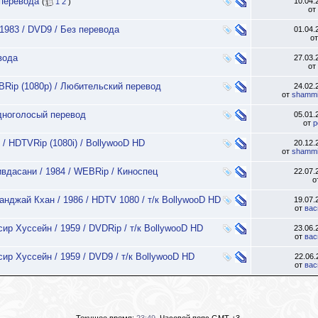
 перевода
10.04
(
1
2
)
от
1983 / DVD9 / Без перевода
01.04
о
вода
27.03
от
EBRip (1080p) / Любительский перевод
24.02
от
shammi
одноголосый перевод
05.01
от
p
 / HDTVRip (1080i) / BollywooD HD
20.12
от
shammi
ивдасани / 1984 / WEBRip / Киноспец
22.07
о
нджай Кхан / 1986 / HDTV 1080 / т/к BollywooD HD
19.07
от
вас
ир Хуссейн / 1959 / DVDRip / т/к BollywooD HD
23.06
от
вас
сир Хуссейн / 1959 / DVD9 / т/к BollywooD HD
22.06
от
вас