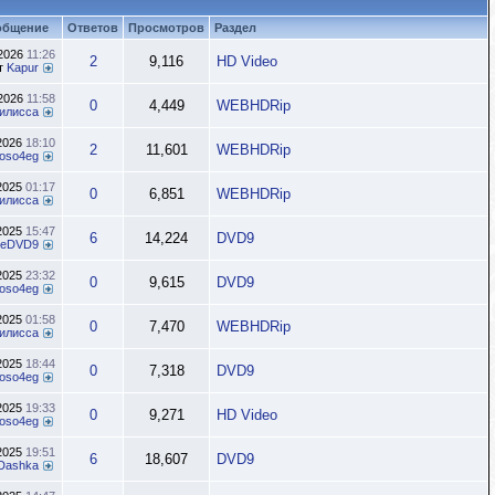
общение
Ответов
Просмотров
Раздел
.2026
11:26
2
9,116
HD Video
т
Kapur
.2026
11:58
0
4,449
WEBHDRip
илисса
.2026
18:10
2
11,601
WEBHDRip
oso4eg
.2025
01:17
0
6,851
WEBHDRip
илисса
.2025
15:47
6
14,224
DVD9
neDVD9
.2025
23:32
0
9,615
DVD9
oso4eg
.2025
01:58
0
7,470
WEBHDRip
илисса
.2025
18:44
0
7,318
DVD9
oso4eg
.2025
19:33
0
9,271
HD Video
oso4eg
.2025
19:51
6
18,607
DVD9
Dashka