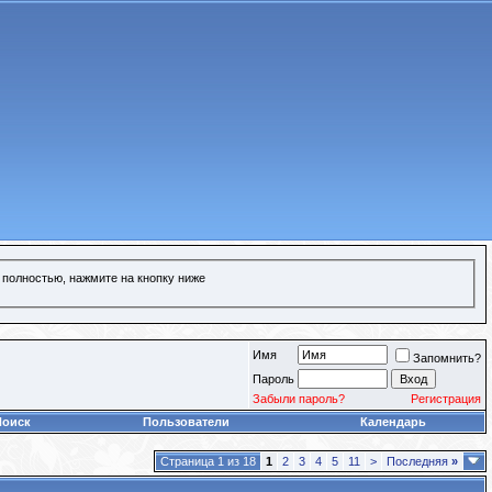
 полностью, нажмите на кнопку ниже
Имя
Запомнить?
Пароль
Забыли пароль?
Регистрация
Поиск
Пользователи
Календарь
Страница 1 из 18
1
2
3
4
5
11
>
Последняя
»