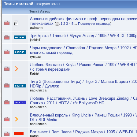
Темы с меткой
шахрукх кхан
Тема / Автор
Анонсы индийских фильмов с проф. переводом на росс
телеканалах
(
1
2
3
4
5
...
Последняя страница
)
galina-m
Три Брата / Trimurti / Мукул Ананд / 1995 / WEB-DL 1080
jackie11
Чары колдовские / Chamatkar / Раджив Мехра / 1992 / HD
многоголосый перевод
гумрал
Любовь без слов / Koyla / Ракеш Рошан / 1997 / WEBHD 
/ с тремя переводами
Katriel
Тигр 3 (Возвращение Тигра) / Tiger 3 / Маниш Шарма / 202
HDRip / Дубляж
василисса
Любовь, Расставания, Жизнь / Love Breakups Zindagi / С
Сангха / 2011 / HDTV / т/к BollywooD HD
василисса
Влюблённый король / King Uncle / Ракеш Рошан / 1993 /
DL / SDI Media
василисса
Бог знает / Ram Jaane / Раджив Мехра / 1995 / WEB-DL 
Katriel