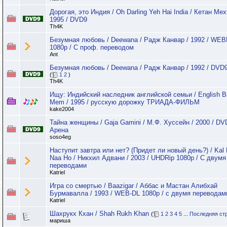
Дорогая, это Индия / Oh Darling Yeh Hai India / Кетан Мех
1995 / DVD9
Th4K
Безумная любовь / Deewana / Радж Канвар / 1992 / WE
1080p / C проф. переводом
Ant
Безумная любовь / Deewana / Радж Канвар / 1992 / DVD
(
1
2
)
Th4K
Ищу: Индийский наследник английской семьи / English B
Mem / 1995 / русскую дорожку ТРИАДА-ФИЛЬМ
kake2004
Тайна женщины / Gaja Gamini / М.Ф. Хуссейн / 2000 / DV
Арена
soso4eg
Наступит завтра или нет? (Придет ли новый день?) / Kal
Naa Ho / Никхил Адвани / 2003 / UHDRip 1080p / С двумя
переводами
Katriel
Игра со смертью / Baazigar / Аббас и Мастан Алибхай
Бурмавалла / 1993 / WEB-DL 1080p / с двумя переводам
Katriel
Шахрукх Кхан / Shah Rukh Khan
(
1
2
3
4
5
...
Последняя ст
мариша