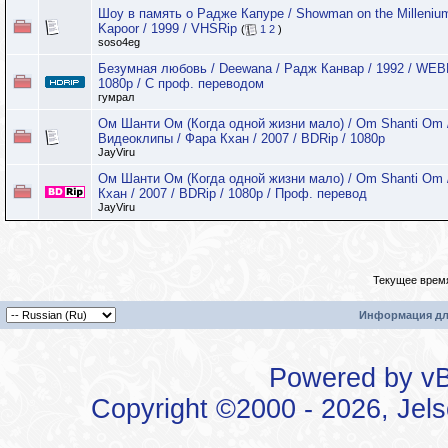
Шоу в память о Радже Капуре / Showman on the Milleniu
Kapoor / 1999 / VHSRip
(
1
2
)
soso4eg
Безумная любовь / Deewana / Радж Канвар / 1992 / WE
1080p / С проф. переводом
гумрал
Ом Шанти Ом (Когда одной жизни мало) / Om Shanti Om 
Видеоклипы / Фара Кхан / 2007 / BDRip / 1080p
JayViru
Ом Шанти Ом (Когда одной жизни мало) / Om Shanti Om 
Кхан / 2007 / BDRip / 1080p / Проф. перевод
JayViru
Текущее врем
Информация дл
Powered by vBu
Copyright ©2000 - 2026, Jels