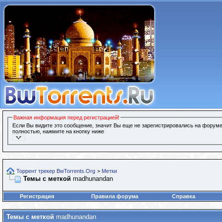
Важная информация перед регистрацией!
Если Вы видите это сообщение, значит Вы еще не зарегистрировались на форуме
полностью, нажмите на кнопку ниже
Торрент трекер BwTorrents.Org
>
Метки
Темы с меткой
madhunandan
Регистрация
Правила форума
Справка
Темы с меткой
madhunandan