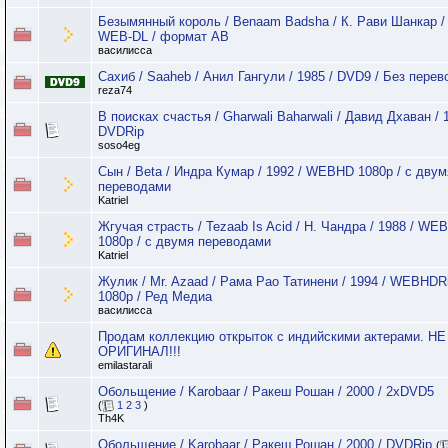
Безымянный король / Benaam Badsha / К. Рави Шанкар / 
WEB-DL / формат АВ
василисса
Сахиб / Saaheb / Анил Гангули / 1985 / DVD9 / Без перев
reza74
В поисках счастья / Gharwali Baharwali / Давид Дхаван / 
DVDRip
soso4eg
Сын / Beta / Индра Кумар / 1992 / WEBHD 1080p / с двум
переводами
Katriel
Жгучая страсть / Tezaab Is Acid / Н. Чандра / 1988 / WE
1080p / с двумя переводами
Katriel
Жулик / Mr. Azaad / Рама Рао Татинени / 1994 / WEBHDR
1080p / Ред Медиа
василисса
Продам коллекцию открыток с индийскими актерами. НЕ
ОРИГИНАЛ!!!
emilastarali
Обольщение / Karobaar / Ракеш Рошан / 2000 / 2хDVD5
(
1
2
3
)
Th4K
Обольщение / Karobaar / Ракеш Рошан / 2000 / DVDRip
(