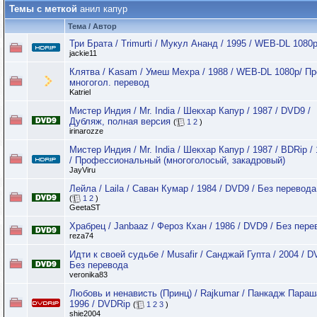
Темы с меткой
анил капур
Тема / Автор
Три Брата / Trimurti / Мукул Ананд / 1995 / WEB-DL 1080
jackie11
Клятва / Kasam / Умеш Мехра / 1988 / WEB-DL 1080p/ П
многогол. перевод
Katriel
Мистер Индия / Mr. India / Шекхар Капур / 1987 / DVD9 /
Дубляж, полная версия
(
1
2
)
irinarozze
Мистер Индия / Mr. India / Шекхар Капур / 1987 / BDRip /
/ Профессиональный (многоголосый, закадровый)
JayViru
Лейла / Laila / Саван Кумар / 1984 / DVD9 / Без перевода
(
1
2
)
GeetaST
Храбрец / Janbaaz / Фероз Кхан / 1986 / DVD9 / Без пере
reza74
Идти к своей судьбе / Musafir / Санджай Гупта / 2004 / D
Без перевода
veronika83
Любовь и ненависть (Принц) / Rajkumar / Панкадж Параш
1996 / DVDRip
(
1
2
3
)
shie2004