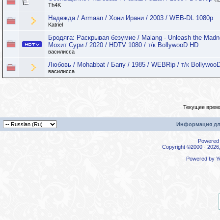
Th4K
Надежда / Armaan / Хони Ирани / 2003 / WEB-DL 1080p
Katriel
Бродяга: Раскрывая безумие / Malang - Unleash the Madn
Мохит Сури / 2020 / HDTV 1080 / т/к BollywooD HD
василисса
Любовь / Mohabbat / Бапу / 1985 / WEBRip / т/к Bollywoo
василисса
Текущее врем
Информация дл
Powered b
Copyright ©2000 - 2026,
Powered by
Y