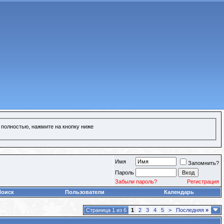
 полностью, нажмите на кнопку ниже
Имя
Запомнить?
Пароль
Забыли пароль?
Регистрация
Поиск
Пользователи
Календарь
Страница 1 из 6
1
2
3
4
5
>
Последняя
»