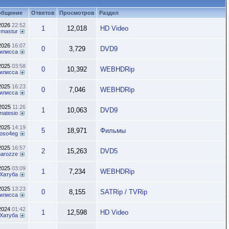
общение
Ответов
Просмотров
Раздел
.2026
22:52
1
12,018
HD Video
ymastur
.2026
16:07
0
3,729
DVD9
илисса
.2025
03:58
0
10,392
WEBHDRip
илисса
.2025
16:23
0
7,046
WEBHDRip
илисса
.2025
11:26
1
10,063
DVD9
matesio
.2025
14:19
5
18,971
Фильмы
oso4eg
.2025
16:57
2
15,263
DVD5
inarozze
.2025
03:09
1
7,234
WEBHDRip
Хатуба
.2025
13:23
0
8,155
SATRip / TVRip
илисса
.2024
01:42
1
12,598
HD Video
Хатуба