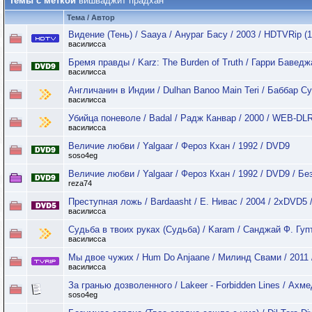
Темы с меткой
вишваджит прадхан
Тема / Автор
Видение (Тень) / Saaya / Анураг Басу / 2003 / HDTVRip (1
василисса
Бремя правды / Karz: The Burden of Truth / Гарри Бавед
василисса
Англичанин в Индии / Dulhan Banoo Main Teri / Баббар С
василисса
Убийца поневоле / Badal / Радж Канвар / 2000 / WEB-DLR
василисса
Величие любви / Yalgaar / Фероз Кхан / 1992 / DVD9
soso4eg
Величие любви / Yalgaar / Фероз Кхан / 1992 / DVD9 / Бе
reza74
Преступная ложь / Bardaasht / Е. Нивас / 2004 / 2xDVD5
василисса
Судьба в твоих руках (Судьба) / Karam / Санджай Ф. Гупт
василисса
Мы двое чужих / Hum Do Anjaane / Милинд Свами / 2011 
василисса
За гранью дозволенного / Lakeer - Forbidden Lines / Ахме
soso4eg