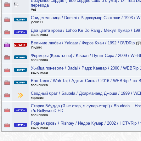
Безумное сердце (Твое сердце сошло с ума) / Dil Tera D
перевода
Ant
Свидетельница / Damini / Раджкумар Сантоши / 1993 / W
jackie11
Два цвета крови / Lahoo Ke Do Rang / Мехул Кумар / 199
василисса
Величие любви / Yalgaar / Фероз Кхан / 1992 / DVDRip
(
Индиго
Фермеры (Крестьяне) / Kisaan / Пунит Сира / 2009 / WEB
василисса
Убийца поневоле / Badal / Радж Канвар / 2000 / WEBRip 
василисса
Вах Тадж / Wah Taj / Аджит Синха / 2016 / WEBRip / т/к 
василисса
Сводный брат / Sautela / Дхармананд Джоши / 1999 / W
керелис
Старик Ббудда (Я не стар, я супер-стар!) / Bbuddah... Ho
т/к BollywooD HD
василисса
Родная кровь / Rishtey / Индра Кумар / 2002 / HDTVRip /
василисса