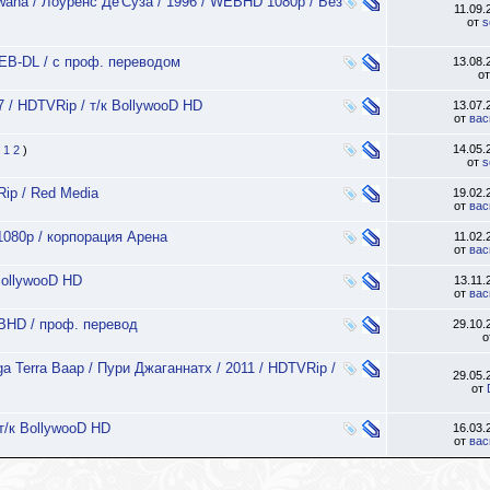
iwana / Лоуренс Де'Суза / 1996 / WEBHD 1080p / Без
11.09
от
s
EB-DL / c проф. переводом
13.08
о
7 / HDTVRip / т/к BollywooD HD
13.07
от
вас
14.05
1
2
)
от
s
Rip / Red Media
19.02
от
вас
1080p / корпорация Арена
11.02
от
вас
BollywooD HD
13.11
от
вас
EBHD / проф. перевод
29.10
о
ga Terra Baap / Пури Джаганнатх / 2011 / HDTVRip /
29.05
от
 т/к BollywooD HD
16.03
от
вас