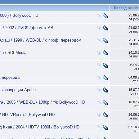
Последнее со
080i) / BollywooD HD
25.06
от
jon
жа / 2002 / DVD9 / формат АВ
21.02
от
вас
убхаш / 1999 / WEB-DL / с проф. переводом
26.11
от
вас
ip / SDI Media
24.10
от
вас
08.09
от
з перевода
04.09
от
s
 / корпорация Арена
15.07
от
ir
а / 2005 / WEB-DL / 1080p / т/к BollywooD HD
10.07
от
/ HDTVRip / т/к BollywooD HD
26.06
от
вас
д Кхан / 2004 / HDTV 1080i / BollywooD HD
07.10
от