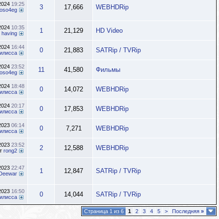
.2024
19:25
3
17,666
WEBHDRip
oso4eg
.2024
10:35
1
21,129
HD Video
т
having
.2024
16:44
0
21,883
SATRip / TVRip
илисса
.2024
23:52
11
41,580
Фильмы
oso4eg
.2024
18:48
0
14,072
WEBHDRip
илисса
.2024
20:17
0
17,853
WEBHDRip
илисса
.2023
06:14
0
7,271
WEBHDRip
илисса
.2023
23:52
2
12,588
WEBHDRip
т
rong2
.2023
22:47
1
12,847
SATRip / TVRip
Deewar
.2023
16:50
0
14,044
SATRip / TVRip
илисса
Страница 1 из 6
1
2
3
4
5
>
Последняя
»