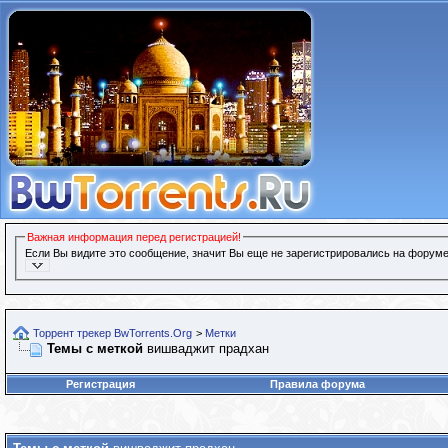
Важная информация перед регистрацией!
Если Вы видите это сообщение, значит Вы еще не зарегистрировались на форуме
Торрент трекер BwTorrents.Org
>
Метки
Темы с меткой
вишваджит прадхан
Регистрация
Правила форума