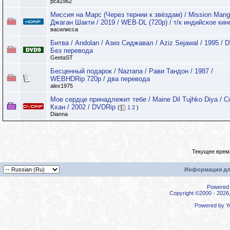
pca1962
Миссия на Марс (Через тернии к звёздам) / Mission Manga
Джаган Шакти / 2019 / WEB-DL (720p) / т/к индийское кин
василисса
Битва / Andolan / Азиз Сиджавал / Aziz Sejawal / 1995 / 
Без перевода
GeetaST
Бесценный подарок / Nazrana / Рави Тандон / 1987 /
WEBHDRip 720p / два перевода
alex1975
Мое сердце принадлежит тебе / Maine Dil Tujhko Diya / 
Кхан / 2002 / DVDRip
(
1
2
)
Dianna
Текущее врем
Информация дл
Powered b
Copyright ©2000 - 2026,
Powered by
Y