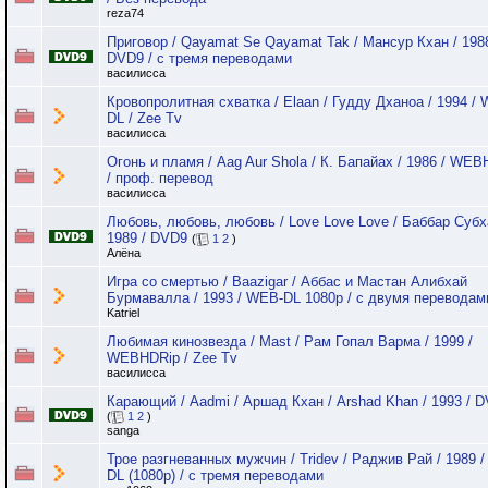
reza74
Приговор / Qayamat Se Qayamat Tak / Мансур Кхан / 1988
DVD9 / с тремя переводами
василисса
Кровопролитная схватка / Elaan / Гудду Дханоа / 1994 /
DL / Zee Tv
василисса
Огонь и пламя / Aag Aur Shola / К. Бапайах / 1986 / WE
/ проф. перевод
василисса
Любовь, любовь, любовь / Love Love Love / Баббар Субх
1989 / DVD9
(
1
2
)
Алёна
Игра со смертью / Baazigar / Аббас и Мастан Алибхай
Бурмавалла / 1993 / WEB-DL 1080p / с двумя переводам
Katriel
Любимая кинозвезда / Mast / Рам Гопал Варма / 1999 /
WEBHDRip / Zee Tv
василисса
Карающий / Aadmi / Аршад Кхан / Arshad Khan / 1993 / 
(
1
2
)
sanga
Трое разгневанных мужчин / Tridev / Раджив Рай / 1989 
DL (1080p) / с тремя переводами