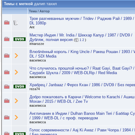
Темы с меткой
далип тахил
Тема / Автор
Трое разгневанных мужчин / Tridev / Раджив Рай / 1989 
DL 1080p
Ant
Мистер Индия / Mr. India / Шекхар Капур / 1987 / DVD9 /
Дубляж, полная версия
(
1
2
)
irinarozze
Влюблённый король / King Uncle / Ракеш Рошан / 1993 /
DL / SDI Media
василисса
Что случилось прошлой ночью? / Raat Gayi, Baat Gayi? /
Саурабх Шукла / 2009 / WEB-DLRip / Red Media
василисса
Храбрец / Janbaaz / Фероз Кхан / 1986 / DVD9 / Без пере
reza74
Добро пожаловать в Карачи / Welcome to Karachi / Ашиш 
Мохан / 2015 / WEB-DL / Zee Tv
василисса
Англичанин в Индии / Dulhan Banoo Main Teri / Баббар С
/ 1999 / WEB-DL / с проф. переводом
василисса
Голос современности / Aaj Ki Awaz / Рави Чопра / 1984 
/ Без перевода