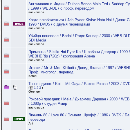
Англичанин в Индии / Dulhan Banoo Main Teri / Баббар С
/ 1999 / WEB-DL / с проф. переводом
василисса
Когда влюбляешься / Jab Pyaar Kisise Hota Hai / Дипак С
1998 / DVD5 / с двумя переводами
василисса
Убийца поневоле / Badal / Радж Канвар / 2000 / WEB-DLR
SDI Media
василисса
Приманка / Silsila Hai Pyar Ka / Шрабани Деодхар / 1999 /
WEBHDRip (720p) / корпорация Арена
василисса
Игроки / Mr. & Mrs. Khiladi / Давид Дхаван / 1997 / WEBH
Проф. многогол. перевод
Katriel
Ты не одинок / Koi... Mil Gaya / Ракеш Рошан / 2003 / DV
(
1
2
3
)
Geenger
Роковой праздник / Mela / Дхармеш Даршан / 2000 / WE
/ 1080p / студия Амир
василисса
Любовь 86 / Love 86 / Эсмаил Шрофф / 1986 / DVD9 / Бе
перевода
Ant