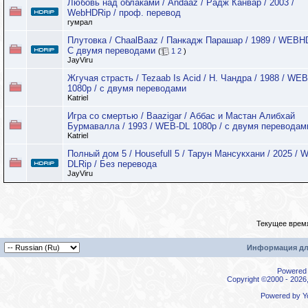
Любовь над облаками / Andaaz / Радж Канвар / 2003 /
WebHDRip / проф. перевод
гумрал
Плутовка / ChaalBaaz / Панкадж Парашар / 1989 / WEBHD
C двумя переводами
(
1
2
)
JayViru
Жгучая страсть / Tezaab Is Acid / Н. Чандра / 1988 / WE
1080p / с двумя переводами
Katriel
Игра со смертью / Baazigar / Аббас и Мастан Алибхай
Бурмавалла / 1993 / WEB-DL 1080p / с двумя переводам
Katriel
Полный дом 5 / Housefull 5 / Тарун Мансукхани / 2025 / 
DLRip / Без перевода
JayViru
Текущее врем
Информация дл
Powered b
Copyright ©2000 - 2026,
Powered by
Y