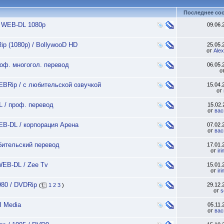
Последнее со
 / WEB-DL 1080p
09.06
ip (1080p) / BollywooD HD
25.05
от
Ale
оф. многогол. перевод
06.05
о
WEBRip / с любительской озвучкой
15.04
от
L / проф. перевод
15.02
от
вас
WEB-DL / корпорация Арена
07.02
от
вас
юбительский перевод
17.01
от
ir
 WEB-DL / Zee Tv
15.01
от
ir
980 / DVDRip
29.12
(
1
2
3
)
от
s
I Media
05.11
от
вас