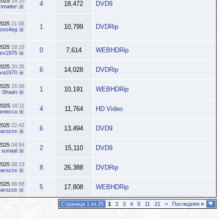
.2025
19:10
4
18,472
DVD9
nmatter
.2025
21:06
1
10,799
DVDRip
oso4eg
.2025
18:16
0
7,614
WEBHDRip
lex1975
.2025
20:35
6
14,028
DVDRip
ava1970
.2025
15:06
1
10,191
WEBHDRip
т
Shaan
.2025
18:11
4
11,764
HD Video
илисса
.2025
22:42
6
13,494
DVD9
inarozze
.2025
04:54
2
15,110
DVD9
т
sonaal
.2025
08:13
8
26,388
DVDRip
inarozze
.2025
06:58
5
17,808
WEBHDRip
inarozze
Страница 1 из 25
1
2
3
4
5
11
21
>
Последняя
»