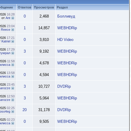
общение
Ответов
Просмотров
Раздел
.2026
16:28
0
2,468
Болливуд
от
Ant
.2026
23:04
1
14,857
WEBHDRip
x Reece
.2026
17:21
0
3,810
HD Video
т
Katriel
.2026
17:29
3
9,192
WEBHDRip
гумрал
.2026
11:58
0
4,678
WEBHDRip
илисса
.2026
13:58
0
4,594
WEBHDRip
илисса
.2026
23:45
3
10,727
DVDRip
inarozze
.2026
12:50
3
5,064
WEBHDRip
inarozze
.2025
02:25
20
31,178
DVDRip
oso4eg
.2025
02:23
0
9,505
WEBHDRip
илисса