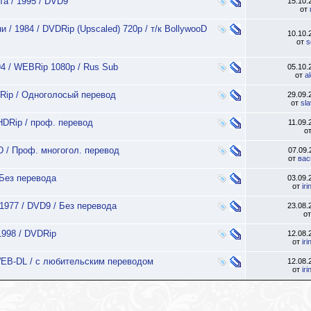
та / 1995 / DVD9
15.10
от
 / 1984 / DVDRip (Upscaled) 720p / т/к BollywooD
10.10
от
s
94 / WEBRip 1080p / Rus Sub
05.10
от
a
DRip / Одноголосый перевод
29.09
от
sl
BHDRip / проф. перевод
11.09
о
HD / Проф. многогол. перевод
07.09
от
вас
 Без перевода
03.09
от
ir
1977 / DVD9 / Без перевода
23.08
о
1998 / DVDRip
12.08
от
ir
 WEB-DL / с любительским переводом
12.08
от
ir