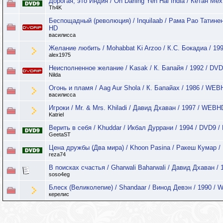
Дорогая, это Индия / Oh Darling Yeh Hai India / Кетан Мех
Th4K
Беспощадный (революция) / Inquilaab / Рама Рао Татинени
HD
василисса
Желание любить / Mohabbat Ki Arzoo / К.С. Бокадиа / 19
alex1975
Неисполненное желание / Kasak / К. Бапайя / 1992 / DV
Nilda
Огонь и пламя / Aag Aur Shola / К. Бапайах / 1986 / WE
василисса
Игроки / Mr. & Mrs. Khiladi / Давид Дхаван / 1997 / WEB
Katriel
Верить в себя / Khuddar / Икбал Дуррани / 1994 / DVD9 /
GeetaST
Цена дружбы (Два мира) / Khoon Pasina / Ракеш Кумар / 
reza74
В поисках счастья / Gharwali Baharwali / Давид Дхаван / 
soso4eg
Блеск (Великолепие) / Shandaar / Винод Девэн / 1990 /
керелис