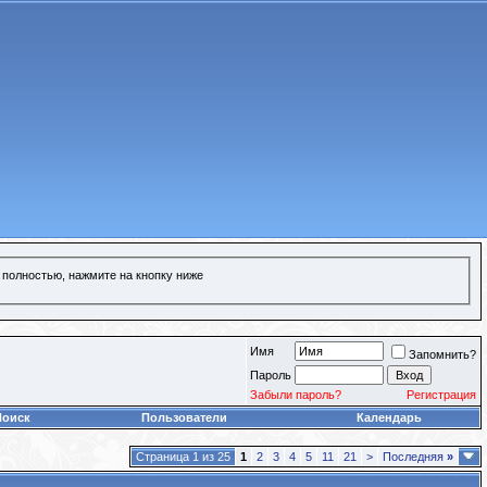
 полностью, нажмите на кнопку ниже
Имя
Запомнить?
Пароль
Забыли пароль?
Регистрация
Поиск
Пользователи
Календарь
Страница 1 из 25
1
2
3
4
5
11
21
>
Последняя
»