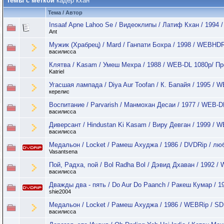
Темы с меткой
кадер кхан
Тема / Автор
Insaaf Apne Lahoo Se / Видеоклипы / Латиф Кхан / 1994
Ant
Мужик (Храбрец) / Mard / Ганпати Бохра / 1998 / WEBHDR
василисса
Клятва / Kasam / Умеш Мехра / 1988 / WEB-DL 1080p/ Пр
Katriel
Угасшая лампада / Diya Aur Toofan / К. Бапайя / 1995 / 
керелис
Воспитание / Parvarish / Манмохан Десаи / 1977 / WEB-D
василисса
Диверсант / Hindustan Ki Kasam / Виру Девган / 1999 / 
василисса
Медальон / Locket / Рамеш Ахуджа / 1986 / DVDRip / л
Vasantsena
Пой, Радха, пой / Bol Radha Bol / Дэвид Дхаван / 1992 /
василисса
Дважды два - пять / Do Aur Do Paanch / Ракеш Кумар / 1
shie2004
Медальон / Locket / Рамеш Ахуджа / 1986 / WEBRip / SD
василисса