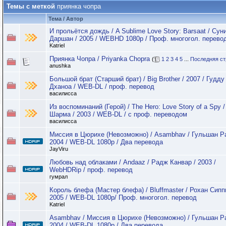
Темы с меткой
приянка чопра
Тема / Автор
И прольётся дождь / A Sublime Love Story: Barsaat / Сун
Даршан / 2005 / WEBHD 1080p / Проф. многогол. перево
Katriel
Приянка Чопра / Priyanka Chopra
(
1
2
3
4
5
...
Последняя ст
anushka
Большой брат (Старший брат) / Big Brother / 2007 / Гудду
Дханоа / WEB-DL / проф. перевод
василисса
Из воспоминаний (Герой) / The Hero: Love Story of a Spy 
Шарма / 2003 / WEB-DL / с проф. переводом
василисса
Миссия в Цюрихе (Невозможно) / Asambhav / Гульшан Ра
2004 / WEB-DL 1080p / Два перевода
JayViru
Любовь над облаками / Andaaz / Радж Канвар / 2003 /
WebHDRip / проф. перевод
гумрал
Король блефа (Мастер блефа) / Bluffmaster / Рохан Сипп
2005 / WEB-DL 1080p/ Проф. многогол. перевод
Katriel
Asambhav / Миссия в Цюрихе (Невозможно) / Гульшан Ра
2004 / WEB-DL 1080p / Два перевода