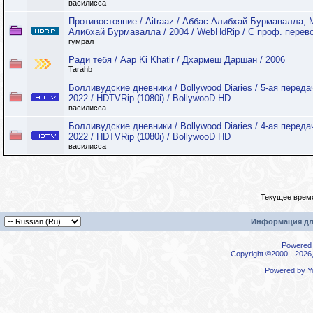
василисса
Противостояние / Aitraaz / Аббас Алибхай Бурмавалла, 
Алибхай Бурмавалла / 2004 / WebHdRip / С проф. перев
гумрал
Ради тебя / Aap Ki Khatir / Дхармеш Даршан / 2006
Tarahb
Болливудские дневники / Bollywood Diaries / 5-ая переда
2022 / HDTVRip (1080i) / BollywooD HD
василисса
Болливудские дневники / Bollywood Diaries / 4-ая переда
2022 / HDTVRip (1080i) / BollywooD HD
василисса
Текущее врем
Информация дл
Powered b
Copyright ©2000 - 2026,
Powered by
Y