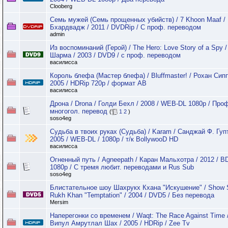
Clooberg
Семь мужей (Семь прощенных убийств) / 7 Khoon Maaf /
Бхардвадж / 2011 / DVDRip / С проф. переводом
admin
Из воспоминаний (Герой) / The Hero: Love Story of a Spy 
Шарма / 2003 / DVD9 / с проф. переводом
василисса
Король блефа (Мастер блефа) / Bluffmaster! / Рохан Сипп
2005 / HDRip 720p / формат АВ
василисса
Дрона / Drona / Голди Бехл / 2008 / WEB-DL 1080p / Про
многогол. перевод
(
1
2
)
soso4eg
Судьба в твоих руках (Судьба) / Karam / Санджай Ф. Гупт
2005 / WEB-DL / 1080p / т/к BollywooD HD
василисса
Огненный путь / Agneepath / Каран Мальхотра / 2012 / B
1080p / C тремя любит. переводами и Rus Sub
soso4eg
Блистательное шоу Шахрукх Кхана "Искушение" / Show 
Rukh Khan "Temptation" / 2004 / DVD5 / Без перевода
Mersim
Наперегонки со временем / Waqt: The Race Against Time 
Випул Амрутлал Шах / 2005 / HDRip / Zee Tv