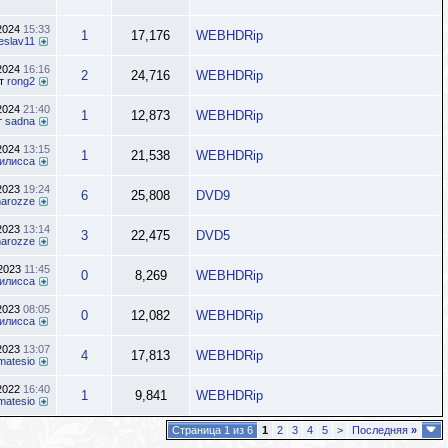
.2024
15:33
1
17,176
WEBHDRip
eslav11
.2024
16:16
2
24,716
WEBHDRip
т
rong2
.2024
21:40
1
12,873
WEBHDRip
т
sadna
.2024
13:15
1
21,538
WEBHDRip
илисса
.2023
19:24
6
25,808
DVD9
inarozze
.2023
13:14
3
22,475
DVD5
inarozze
.2023
11:45
0
8,269
WEBHDRip
илисса
.2023
08:05
0
12,082
WEBHDRip
илисса
.2023
13:07
4
17,813
WEBHDRip
matesio
.2022
16:40
1
9,841
WEBHDRip
matesio
Страница 1 из 6
1
2
3
4
5
>
Последняя
»