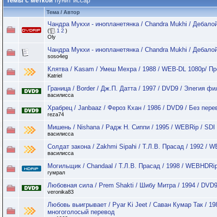
Темы с меткой
пунит иссар
Тема / Автор
Чандра Мукхи - инопланетянка / Chandra Mukhi / Дебало
(
1
2
)
Oly
Чандра Мукхи - инопланетянка / Chandra Mukhi / Дебало
soso4eg
Клятва / Kasam / Умеш Мехра / 1988 / WEB-DL 1080p/ Пр
Katriel
Граница / Border / Дж.П. Датта / 1997 / DVD9 / Элегия ф
василисса
Храбрец / Janbaaz / Фероз Кхан / 1986 / DVD9 / Без пере
reza74
Мишень / Nishana / Радж Н. Сиппи / 1995 / WEBRip / SDI
василисса
Солдат закона / Zakhmi Sipahi / Т.Л.В. Прасад / 1992 / 
василисса
Могильщик / Chandaal / Т.Л.В. Прасад / 1998 / WEBHDRi
гумрал
Любовная сила / Prem Shakti / Шибу Митра / 1994 / DVD9
veronika83
Любовь выигрывает / Pyar Ki Jeet / Саван Кумар Так / 1
многоголосый перевод