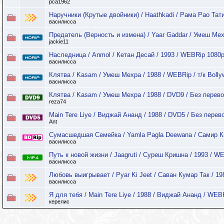
pca1962
Наручники (Крутые двойники) / Haathkadi / Рама Рао Тати
василисса
Предатель (Верность и измена) / Yaar Gaddar / Умеш Мех
jackie11
Наследница / Anmol / Кетан Десай / 1993 / WEBRip 1080p
василисса
Клятва / Kasam / Умеш Мехра / 1988 / WEBRip / т/к Boll
василисса
Клятва / Kasam / Умеш Мехра / 1988 / DVD9 / Без перев
reza74
Main Tere Liye / Виджай Ананд / 1988 / DVD5 / Без перев
Ant
Сумасшедшая Семейка / Yamla Pagla Deewana / Самир Кар
василисса
Путь к новой жизни / Jaagruti / Суреш Кришна / 1993 / 
василисса
Любовь выигрывает / Pyar Ki Jeet / Саван Кумар Так / 19
василисса
Я для тебя / Main Tere Liye / 1988 / Виджай Ананд / W
керелис