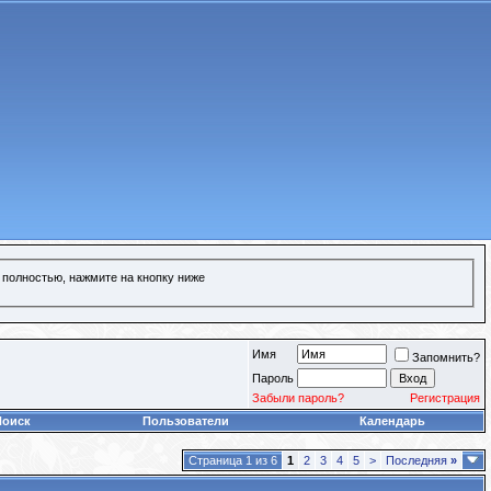
 полностью, нажмите на кнопку ниже
Имя
Запомнить?
Пароль
Забыли пароль?
Регистрация
Поиск
Пользователи
Календарь
Страница 1 из 6
1
2
3
4
5
>
Последняя
»