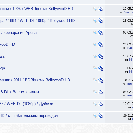
нени / 1995 / WEBRip / т/к BollywooD HD
12.05
от
Viach
ра / 1994 / WEB-DL 1080p / BollywooD HD
29.03
о
 / корпорация Арена
03.03
о
ywooD HD
26.02
от
вас
ода
13.07
от
ir
ода
19.06
от
ir
ник / 2011 / BDRip / т/к BollywooD HD
10.06
от
вас
WEB-DL / Элегия-фильм
04.02
от
вас
87 / WEB-DL (1080p) / Дубляж
12.01
от
EBHD / с любительским переводом
29.11
от