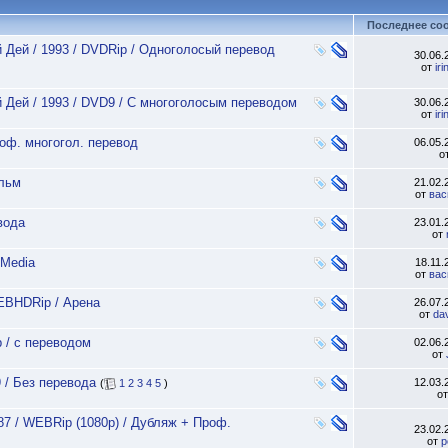
Последнее со
й Дей / 1993 / DVDRip / Одноголосый перевод
30.06
от
ir
й Дей / 1993 / DVD9 / С многоголосым переводом
30.06
от
ir
оф. многогол. перевод
06.05
о
ильм
21.02
от
вас
вода
23.01
от
 Media
18.11
от
вас
WEBHDRip / Арена
26.07
от
da
p / с переводом
02.06
от
 / Без перевода
12.03
(
1
2
3
4
5
)
о
987 / WEBRip (1080p) / Дубляж + Проф.
23.02
от
p