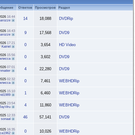
общение
Ответов
Просмотров
Раздел
.2026
16:44
14
18,088
DVDRip
inarozze
.2026
16:43
9
17,568
DVD9
inarozze
.2026
17:21
0
3,654
HD Video
т
Katriel
.2026
15:56
0
3,602
DVD9
илисса
.2026
07:01
4
22,280
DVD9
nmatter
.2025
02:32
0
7,461
WEBHDRip
илисса
.2025
15:10
1
6,460
WEBHDRip
vid1989
.2025
23:54
4
11,860
WEBHDRip
JayViru
.2025
12:33
46
57,141
DVD9
т
sonaal
.2025
16:35
0
10,026
WEBHDRip
ca1962