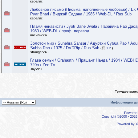
керелис
Любовное письмо (Письма, наполненные любовью) / Ek C
Pyar Bhari / Виджай Садана / 1985 / Web-DL / Rus Sub
керелис
Пламя ненависти / Jyoti Bane Jwala / Нарайяна Рао Даса
1980 / WEB-DL / проф. перевод
василисса
Золотой мир / Sunehra Sansar / Адуртхи Субба Рао / Adur
Subba Rao / 1975 / DVDRip / Rus Sub
(
1
2
)
stranger246
Глава семьи / Grahasthi / Прашант Нанда / 1984 / WEBH
720p / Zee Tv
JayViru
Текущее врем
Информация дл
Powered b
Copyright ©2000 - 2026,
Powered by
Y