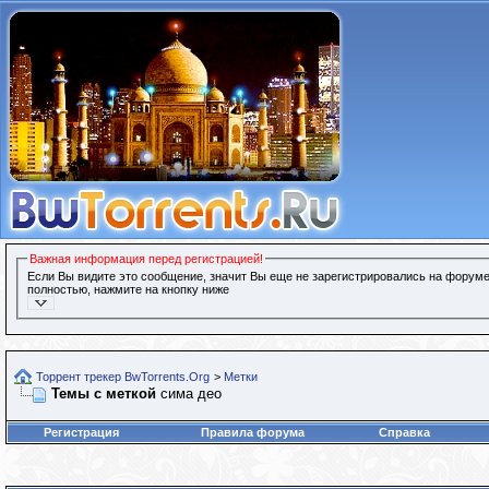
Важная информация перед регистрацией!
Если Вы видите это сообщение, значит Вы еще не зарегистрировались на форуме
полностью, нажмите на кнопку ниже
Торрент трекер BwTorrents.Org
>
Метки
Темы с меткой
сима део
Регистрация
Правила форума
Справка