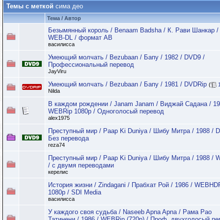
Темы с меткой
сима део
Тема / Автор
Безымянный король / Benaam Badsha / К. Рави Шанкар / 
WEB-DL / формат АВ
василисса
Умеющий молчать / Bezubaan / Бапу / 1982 / DVD9 /
Профессиональный перевод
JayViru
Умеющий молчать / Bezubaan / Бапу / 1981 / DVDRip
(
Nilda
В каждом рождении / Janam Janam / Виджай Садана / 19
WEBRip 1080p / Одноголосый перевод
alex1975
Преступный мир / Paap Ki Duniya / Шибу Митра / 1988 / 
Без перевода
reza74
Преступный мир / Paap Ki Duniya / Шибу Митра / 1988 / 
/ с двумя переводами
керелис
История жизни / Zindagani / Прабхат Рой / 1986 / WEBHDR
1080p / SDI Media
василисса
У каждого своя судьба / Naseeb Apna Apna / Рама Рао
Татинени / 1986 / WEBRip (720p) / Проф. двухголосый п