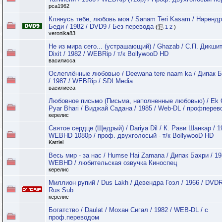
pca1962
Клянусь тебе, любовь моя / Sanam Teri Kasam / Наренд
Беди / 1982 / DVD9 / Без перевода
(
1
2
)
veronika83
Не из мира сего... (устрашающий) / Ghazab / С.П. Дикшит 
Dixit / 1982 / WEBRip / т/к BollywooD HD
василисса
Ослеплённые любовью / Deewana tere naam ka / Дипак 
/ 1987 / WEBRip / SDI Media
василисса
Любовное письмо (Письма, наполненные любовью) / Ek C
Pyar Bhari / Виджай Садана / 1985 / Web-DL / профперев
керелис
Святое сердце (Щедрый) / Dariya Dil / К. Рави Шанкар / 1
WEBHD 1080p / проф. двухголосый - т/к BollywooD HD
Katriel
Весь мир - за нас / Humse Hai Zamana / Дипак Бахри / 19
WEBHD / любительская озвучка Киноспец
керелис
Миллион рупий / Dus Lakh / Девендра Гоэл / 1966 / DVDR
Rus Sub
керелис
Богатство / Daulat / Мохан Сигал / 1982 / WEB-DL / с
проф.переводом