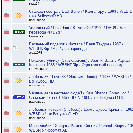
reza74
Старшая сестра / Badi Bahen / Калпатару / 1993 / WEB-D
/ т/к BollywooD HD
василисса
Уважаемый / Izzatdaar / К. Бапайя / 1990 / DVD9 / Без
перевода
(
1
2
3
4
)
Виолетта
Бесценный подарок / Nazrana / Рави Тандон / 1987 /
WEBHDRip 720p / два перевода
alex1975
Покарать убийцу (Ставка жизнь) / Jaan ki Baazi / Аджай
Кашьяп / 1985 / WEBHDRip / Одноголосый перевод
СЕРЖИК1981
Любовь 86 / Love 86 / Эсмаил Шрофф / 1986 / WEBRip / 
BollywooD HD
василисса
Чёрные дела честных людей / Kala Dhanda Goray Log /
Санджай Кхан / 1986 / HDTV 1080 / т/к BollywooD HD
василисса
Любовная история (Любовь) / Love / Суреш Кришна / 1991
WEBRip / т/к BollywooD HD
василисса
Море любви / Saagar / Рамеш Сиппи / Ramesh Sippy / 198
WEBRip / формат АВ