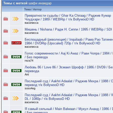
Темы с меткой
шафи инамдар
Тема / Автор
Превратности судьбы / Ghar Ka Chiraag / Раджив Кумар
Чоудхари / 1989 / WEBRip / т/к BollywooD HD
василисса
Мишень / Nishana / Радж Н. Сиппи / 1995 / WEBRip / SDI
василисса
Беспощадный (революция) / Inquilaab / Рама Рао Татинен
1984 / DVDRip (Upscaled) 720p / т/к BollywooD HD
василисса
Голос современности / Aaj Ki Awaz / Рави Чопра / 1984 
/ Без перевода
reza74
Любовь 86 / Love 86 / Эсмаил Шрофф / 1986 / DVD9 / Бе
перевода
Ant
Последний суд / Aakhri Adaalat / Раджив Мехра / 1988 / 
перевод т/к BollywooD HD
soso4eg
Последний суд / Aakhri Adaalat / Раджив Мехра / 1988 /
DL / 1080p / т/к BollywooD HD
василисса
Я самый сильный / Main Balwaan / Мукул Ананд / 1986 /
/ Без перевода