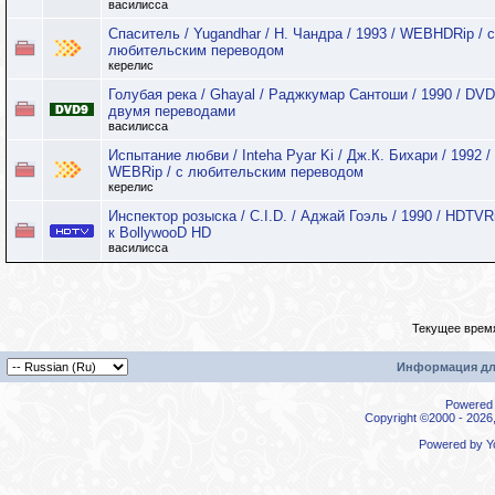
василисса
Спаситель / Yugandhar / Н. Чандра / 1993 / WEBHDRip / с
любительским переводом
керелис
Голубая река / Ghayal / Раджкумар Сантоши / 1990 / DVD
двумя переводами
василисса
Испытание любви / Inteha Pyar Ki / Дж.К. Бихари / 1992 /
WEBRip / с любительским переводом
керелис
Инспектор розыска / C.I.D. / Аджай Гоэль / 1990 / HDTVRi
к BollywooD HD
василисса
Текущее врем
Информация дл
Powered b
Copyright ©2000 - 2026,
Powered by
Y