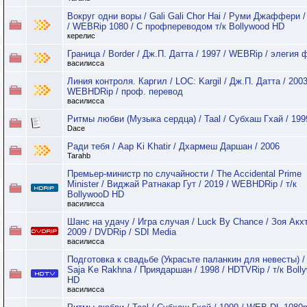
Вокруг одни воры / Gali Gali Chor Hai / Руми Джаффери /
/ WEBRip 1080 / С профпереводом т/к Bollywood HD
керелис
Граница / Border / Дж.П. Датта / 1997 / WEBRip / элегия
василисса
Линия контроля. Каргил / LOC: Kargil / Дж.П. Датта / 2003
WEBHDRip / проф. перевод
василисса
Ритмы любви (Музыка сердца) / Taal / Субхаш Гхай / 199
Dace
Ради тебя / Aap Ki Khatir / Дхармеш Даршан / 2006
Tarahb
Премьер-министр по случайности / The Accidental Prime
Minister / Виджай Ратнакар Гут / 2019 / WEBHDRip / т/к
BollywooD HD
василисса
Шанс на удачу / Игра случая / Luck By Chance / Зоя Акхт
2009 / DVDRip / SDI Media
василисса
Подготовка к свадьбе (Украсьте паланкин для невесты) / 
Saja Ke Rakhna / Приядаршан / 1998 / HDTVRip / т/к Boll
HD
василисса