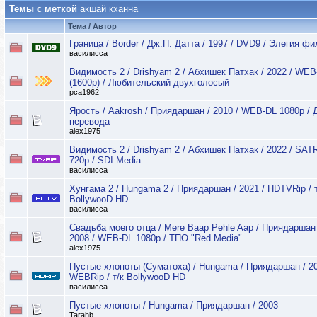
Темы с меткой
акшай кханна
Тема / Автор
Граница / Border / Дж.П. Датта / 1997 / DVD9 / Элегия ф
василисса
Видимость 2 / Drishyam 2 / Абхишек Патхак / 2022 / WEB
(1600p) / Любительский двухголосый
pca1962
Ярость / Aakrosh / Приядаршан / 2010 / WEB-DL 1080p / 
перевода
alex1975
Видимость 2 / Drishyam 2 / Абхишек Патхак / 2022 / SAT
720p / SDI Media
василисса
Хунгама 2 / Hungama 2 / Приядаршан / 2021 / HDTVRip / т
BollywooD HD
василисса
Свадьба моего отца / Mere Baap Pehle Aap / Приядаршан 
2008 / WEB-DL 1080p / ТПО "Red Media"
alex1975
Пустые хлопоты (Суматоха) / Hungama / Приядаршан / 20
WEBRip / т/к BollywooD HD
василисса
Пустые хлопоты / Hungama / Приядаршан / 2003
Tarahb