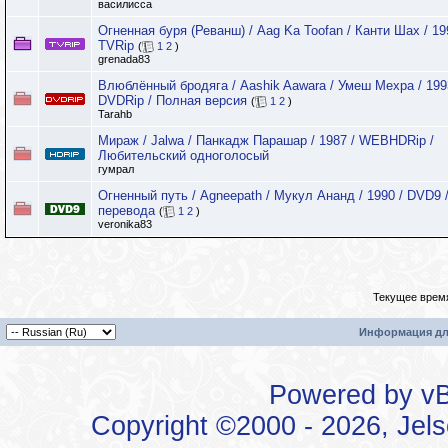
василисса
Огненная буря (Реванш) / Aag Ka Toofan / Канти Шах / 19
TVRip
(
1
2
)
grenada83
Влюблённый бродяга / Aashik Aawara / Умеш Мехра / 199
DVDRip / Полная версия
(
1
2
)
Tarahb
Мираж / Jalwa / Панкадж Парашар / 1987 / WEBHDRip /
Любительский одноголосый
гумрал
Огненный путь / Agneepath / Мукул Ананд / 1990 / DVD9 
перевода
(
1
2
)
veronika83
Текущее врем
Информация дл
Powered by vBu
Copyright ©2000 - 2026, Jels