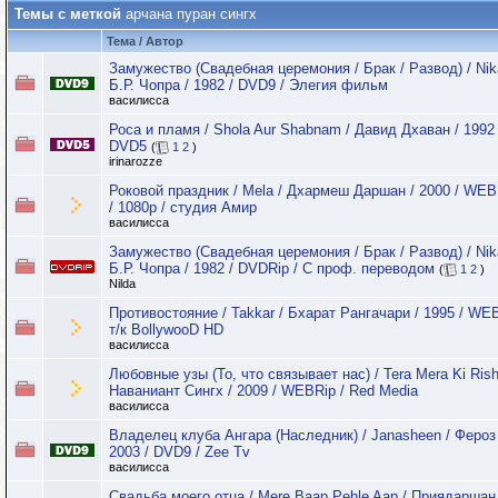
Темы с меткой
арчана пуран сингх
Тема / Автор
Замужество (Свадебная церемония / Брак / Развод) / Nik
Б.Р. Чопра / 1982 / DVD9 / Элегия фильм
василисса
Роса и пламя / Shola Aur Shabnam / Давид Дхаван / 1992 
DVD5
(
1
2
)
irinarozze
Роковой праздник / Mela / Дхармеш Даршан / 2000 / WE
/ 1080p / студия Амир
василисса
Замужество (Свадебная церемония / Брак / Развод) / Nik
Б.Р. Чопра / 1982 / DVDRip / С проф. переводом
(
1
2
)
Nilda
Противостояние / Takkar / Бхарат Рангачари / 1995 / WEB
т/к BollywooD HD
василисса
Любовные узы (То, что связывает нас) / Tera Mera Ki Rish
Наваниант Сингх / 2009 / WEBRip / Red Media
василисса
Владелец клуба Ангара (Наследник) / Janasheen / Фероз
2003 / DVD9 / Zee Tv
василисса
Свадьба моего отца / Mere Baap Pehle Aap / Приядаршан 