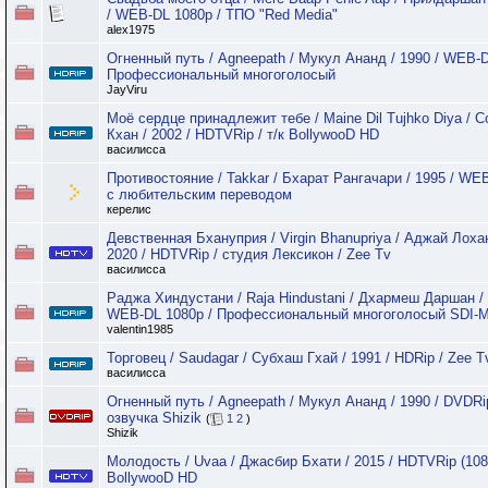
/ WEB-DL 1080p / ТПО "Red Media"
alex1975
Огненный путь / Agneepath / Мукул Ананд / 1990 / WEB-D
Профессиональный многоголосый
JayViru
Моё сердце принадлежит тебе / Maine Dil Tujhko Diya / 
Кхан / 2002 / HDTVRip / т/к BollywooD HD
василисса
Противостояние / Takkar / Бхарат Рангачари / 1995 / WEB
с любительским переводом
керелис
Девственная Бхануприя / Virgin Bhanupriya / Аджай Лохан
2020 / HDTVRip / студия Лексикон / Zee Tv
василисса
Раджа Хиндустани / Raja Hindustani / Дхармеш Даршан / 
WEB-DL 1080p / Профессиональный многоголосый SDI-M
valentin1985
Торговец / Saudagar / Субхаш Гхай / 1991 / HDRip / Zee T
василисса
Огненный путь / Agneepath / Мукул Ананд / 1990 / DVDRi
озвучка Shizik
(
1
2
)
Shizik
Молодость / Uvaa / Джасбир Бхати / 2015 / HDTVRip (1080
BollywooD HD