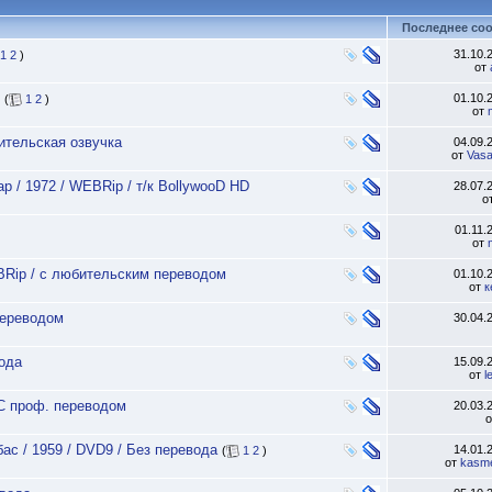
Последнее со
31.10.
1
2
)
от
01.10.
(
1
2
)
от
бительская озвучка
04.09.
от
Vasa
ар / 1972 / WEBRip / т/к BollywooD HD
28.07.
о
01.11.
от
EBRip / с любительским переводом
01.10.
от
к
переводом
30.04.
вода
15.09.
от
l
/ С проф. переводом
20.03.
бас / 1959 / DVD9 / Без перевода
14.01.
(
1
2
)
от
kasm