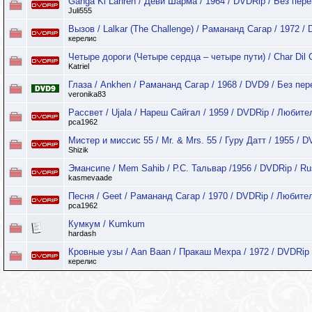
Ganga Ki Lahren / Деви Шарма / 1964 / DVDRip / Без пер
Juli555
Вызов / Lalkar (The Challenge) / Рамананд Сагар / 1972 /
керелис
Четыре дороги (Четыре сердца – четыре пути) / Char Dil
Katriel
Глаза / Ankhen / Рамананд Сагар / 1968 / DVD9 / Без пе
veronika83
Рассвет / Ujala / Нареш Сайгал / 1959 / DVDRip / Любит
pca1962
Мистер и миссис 55 / Mr. & Mrs. 55 / Гуру Датт / 1955 / 
Shizik
Эмансипе / Mem Sahib / Р.С. Тальвар /1956 / DVDRip / R
kasmevaade
Песня / Geet / Рамананд Сагар / 1970 / DVDRip / Любит
pca1962
Кумкум / Kumkum
hardash
Кровные узы / Aan Baan / Пракаш Мехра / 1972 / DVDRip 
керелис