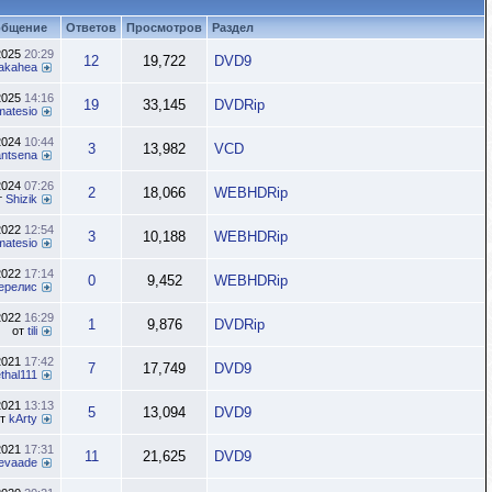
общение
Ответов
Просмотров
Раздел
2025
20:29
12
19,722
DVD9
akahea
2025
14:16
19
33,145
DVDRip
matesio
2024
10:44
3
13,982
VCD
ntsena
2024
07:26
2
18,066
WEBHDRip
т
Shizik
2022
12:54
3
10,188
WEBHDRip
matesio
2022
17:14
0
9,452
WEBHDRip
ерелис
2022
16:29
1
9,876
DVDRip
от
tili
2021
17:42
7
17,749
DVD9
ethal111
2021
13:13
5
13,094
DVD9
от
kArty
2021
17:31
11
21,625
DVD9
evaade