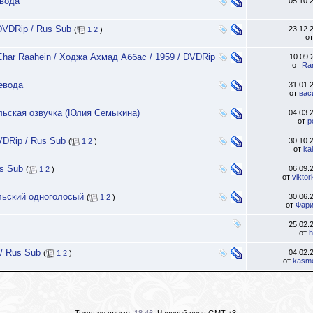
евода
05.10.
 DVDRip / Rus Sub
23.12.
(
1
2
)
о
 Char Raahein / Ходжа Ахмад Аббас / 1959 / DVDRip
10.09
от
Ra
ревода
31.01.
от
вас
ельская озвучка (Юлия Семыкина)
04.03.
от
p
DVDRip / Rus Sub
30.10.
(
1
2
)
от
ka
us Sub
06.09.
(
1
2
)
от
vikto
ельский одноголосый
30.06.
(
1
2
)
от
Фари
25.02.
от
h
/ Rus Sub
04.02.
(
1
2
)
от
kasm