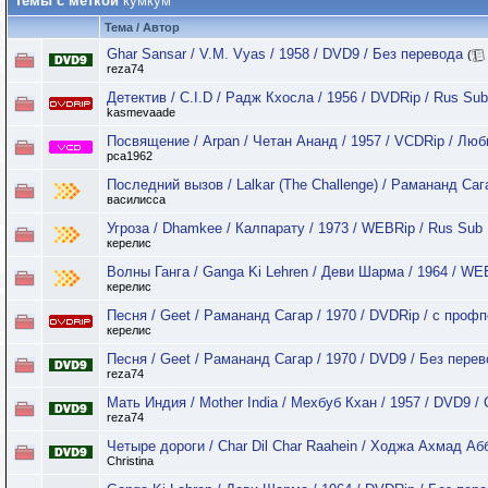
Темы с меткой
кумкум
Тема / Автор
Ghar Sansar / V.M. Vyas / 1958 / DVD9 / Без перевода
(
reza74
Детектив / C.I.D / Радж Кхосла / 1956 / DVDRip / Rus Sub
kasmevaade
Посвящение / Arpan / Четан Ананд / 1957 / VCDRip / Лю
pca1962
Последний вызов / Lalkar (The Challenge) / Рамананд Саг
василисса
Угроза / Dhamkee / Калпарату / 1973 / WEBRip / Rus Sub
керелис
Волны Ганга / Ganga Ki Lehren / Деви Шарма / 1964 / W
керелис
Песня / Geet / Рамананд Сагар / 1970 / DVDRip / с проф
керелис
Песня / Geet / Рамананд Сагар / 1970 / DVD9 / Без пере
reza74
Мать Индия / Mother India / Мехбуб Кхан / 1957 / DVD9 
reza74
Четыре дороги / Char Dil Char Raahein / Ходжа Ахмад Аб
Christina