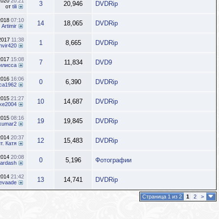
2020
20:21
3
20,946
DVDRip
от
tili
2018
07:10
14
18,065
DVDRip
т
Artimir
.2017
11:38
1
8,665
DVDRip
nvir420
2017
15:08
7
11,834
DVD9
илисса
2016
16:06
0
6,390
DVDRip
ca1962
2015
21:27
10
14,687
DVDRip
ke2004
2015
08:16
19
19,845
DVDRip
rkumar2
2014
20:37
12
15,483
DVDRip
т. Катя
2014
20:08
0
5,196
Фотографии
ardash
2014
21:42
13
14,741
DVDRip
evaade
Страница 1 из 2
1
2
>