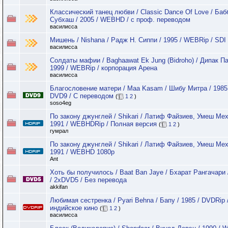
Классический танец любви / Classic Dance Of Love / Баб
Субхаш / 2005 / WEBHD / с проф. переводом
василисса
Мишень / Nishana / Радж Н. Сиппи / 1995 / WEBRip / SDI
василисса
Солдаты мафии / Baghaawat Ek Jung (Bidroho) / Дипак Па
1999 / WEBRip / корпорация Арена
василисса
Благослoвение матери / Maa Kasam / Шибу Митра / 1985
DVD9 / C переводом
(
1
2
)
soso4eg
По закону джунглей / Shikari / Латиф Файзиев, Умеш Мех
1991 / WEBHDRip / Полная версия
(
1
2
)
гумрал
По закону джунглей / Shikari / Латиф Файзиев, Умеш Мех
1991 / WEBHD 1080p
Ant
Хоть бы получилось / Baat Ban Jaye / Бхарат Рангачари 
/ 2xDVD5 / Без перевода
akkifan
Любимая сестренка / Pyari Behna / Бапу / 1985 / DVDRip /
индийское кино
(
1
2
)
василисса