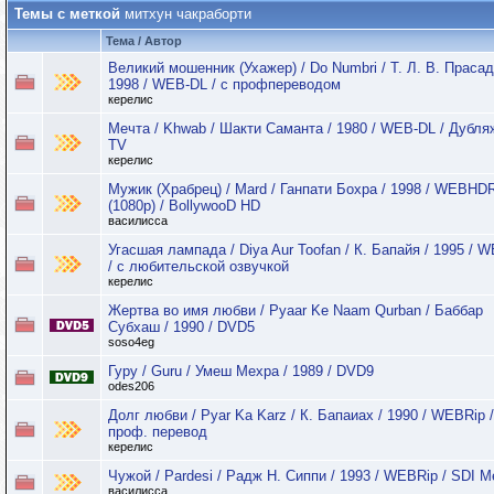
Темы с меткой
митхун чакраборти
Тема / Автор
Великий мошенник (Ухажер) / Do Numbri / Т. Л. В. Прасад
1998 / WEB-DL / с профпереводом
керелис
Мечта / Khwab / Шакти Саманта / 1980 / WEB-DL / Дубля
TV
керелис
Мужик (Храбрец) / Mard / Ганпати Бохра / 1998 / WEBHD
(1080p) / BollywooD HD
василисса
Угасшая лампада / Diya Aur Toofan / К. Бапайя / 1995 / 
/ с любительской озвучкой
керелис
Жертва во имя любви / Pyaar Ke Naam Qurban / Баббар
Субхаш / 1990 / DVD5
soso4eg
Гуру / Guru / Умеш Мехра / 1989 / DVD9
odes206
Долг любви / Pyar Ka Karz / К. Бапаиах / 1990 / WEBRip /
проф. перевод
керелис
Чужой / Pardesi / Радж Н. Сиппи / 1993 / WEBRip / SDI M
василисса