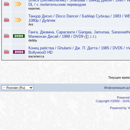
Блеск (Великолепие) / Shandaar / Винод Девэн / 1990 / 
DL / с любительским переводом
керелис
Танцор Диско / Disco Dancer / Баббар Субхаш / 1983 / 
1080p / Дубляж
Ant
Ганга, Джамна, Сарасвати / Gangaa, Jamunaa, Saraswathi
Манмохан Десай / 1988 / DVD9
(
1
2
)
debby
Конец рабства / Ghulami / Дж. П. Датта / 1985 / DVD5 / т/
BollywooD HD
василисса
Текущее врем
Информация дл
Powered b
Copyright ©2000 - 2026,
Powered by
Y