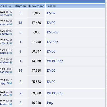
общение
Ответов
Просмотров
Раздел
.2026
15:49
0
3,919
DVD9
илисса
.2025
16:57
18
17,456
DVD9
илисса
.2025
19:00
0
7,038
DVDRip
ca1962
.2024
06:32
1
27,248
DVDRip
т
Shizik
.2024
17:17
1
30,847
DVD5
matesio
.2024
19:39
1
14,978
WEBHDRip
akahea
.2024
20:30
14
47,610
DVD9
oso4eg
.2024
10:13
2
25,873
DVD9
нджу83
.2023
23:35
2
39,878
WEBHDRip
от
rong2
.2023
20:11
2
16,249
Ищу
Амонет