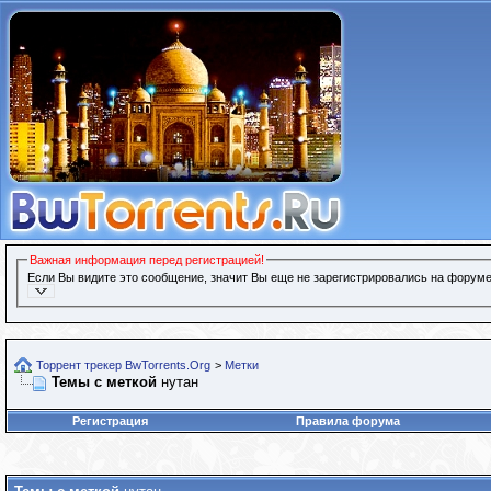
Важная информация перед регистрацией!
Если Вы видите это сообщение, значит Вы еще не зарегистрировались на форуме
Торрент трекер BwTorrents.Org
>
Метки
Темы с меткой
нутан
Регистрация
Правила форума