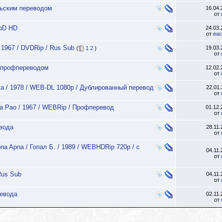
ельским переводом
16.04
от
ooD HD
24.03
от
вас
 1967 / DVDRip / Rus Sub
19.03
(
1
2
)
от
с профпереводом
12.02
от
ла / 1978 / WEB-DL 1080p / Дублированный перевод
22.01
от
ба Рао / 1967 / WEBRip / Профперевод
01.12
от
евода
28.11
от
a Apna / Гопал Б. / 1989 / WEBHDRip 720p / с
04.11
от
Rus Sub
04.11
от
ревода
02.11
от