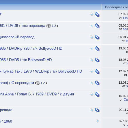
Последнее со
т
07.02
от
вас
981 / DVD9 / Без перевода
05.08
(
1
2
)
от
вас
одноголосый перевод
05.01
от
p
985 / DVDRip 720 / т/к BollywooD HD
19.08
о
985 / DVD5 / т/к BollywooD HD
18.08
от
н Кумар Так / 1978 / WEBRip / т/к BollywooD HD
12.07
от
aroo) / С переводом
12.05
(
1
2
)
от
s
a Apna / Гопал Б. / 1989 / DVD9 / с двумя
16.02
от
Са
еревода
09.11
 / 1960
02.10
от