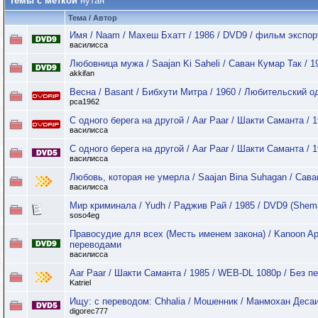
Темы с меткой
нутан
Тема / Автор
Имя / Naam / Махеш Бхатт / 1986 / DVD9 / фильм экспор
василисса
Любовница мужа / Saajan Ki Saheli / Саван Кумар Так / 1
akkifan
Весна / Basant / Бибхути Митра / 1960 / Любительский 
pca1962
С одного берега на другой / Aar Paar / Шакти Саманта / 1
василисса
С одного берега на другой / Aar Paar / Шакти Саманта / 1
василисса
Любовь, которая не умерла / Saajan Bina Suhagan / Сава
василисса
Мир криминала / Yudh / Раджив Рай / 1985 / DVD9 (Shem
soso4eg
Правосудие для всех (Месть именем закона) / Kanoon Apn
переводами
василисса
Aar Paar / Шакти Саманта / 1985 / WEB-DL 1080p / Без п
Katriel
Ищу: с переводом: Chhalia / Мошенник / Манмохан Десаи
digorec777