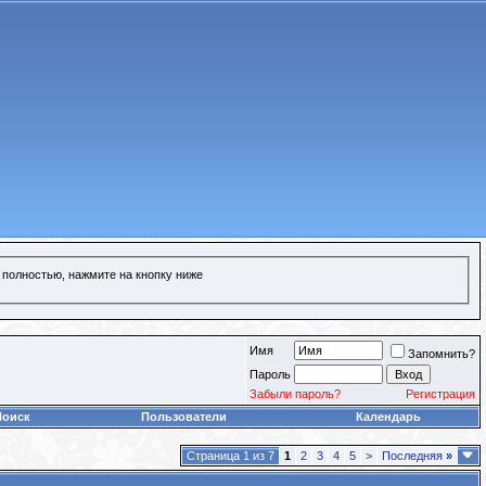
 полностью, нажмите на кнопку ниже
Имя
Запомнить?
Пароль
Забыли пароль?
Регистрация
Поиск
Пользователи
Календарь
Страница 1 из 7
1
2
3
4
5
>
Последняя
»