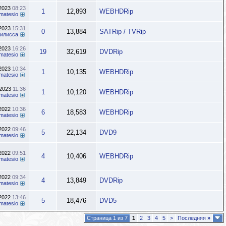
.2023
08:23
1
12,893
WEBHDRip
matesio
.2023
15:31
0
13,884
SATRip / TVRip
илисса
.2023
16:26
19
32,619
DVDRip
matesio
.2023
10:34
1
10,135
WEBHDRip
matesio
.2023
11:36
1
10,120
WEBHDRip
matesio
.2022
10:36
6
18,583
WEBHDRip
matesio
.2022
09:46
5
22,134
DVD9
matesio
.2022
09:51
4
10,406
WEBHDRip
matesio
.2022
09:34
4
13,849
DVDRip
matesio
.2022
13:46
5
18,476
DVD5
matesio
Страница 1 из 7
1
2
3
4
5
>
Последняя
»