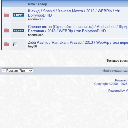
Тема / Автор
Шахид / Shahid / Хансал Мехта / 2012 / WEBRip / т/к
BollywooD HD
василисса
Слепое пятно (Стреляйте в пианиста) / Andhadhun / Шри
Рагхаван / 2018 / WEBRip / т/к BollywooD HD
василисса
Ziddi Aashiq / Ramakant Prasad / 2013 / WebRip / Без пер
limy86
Текущее врем
Информация дл
Powered b
Copyright ©2000 - 2026,
Powered by
Y