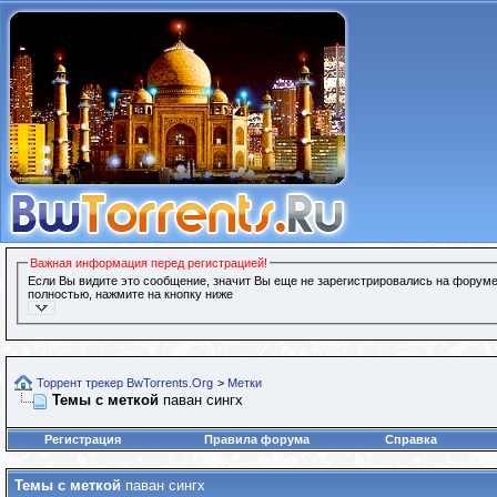
Важная информация перед регистрацией!
Если Вы видите это сообщение, значит Вы еще не зарегистрировались на форуме
полностью, нажмите на кнопку ниже
Торрент трекер BwTorrents.Org
>
Метки
Темы с меткой
паван сингх
Регистрация
Правила форума
Справка
Темы с меткой
паван сингх