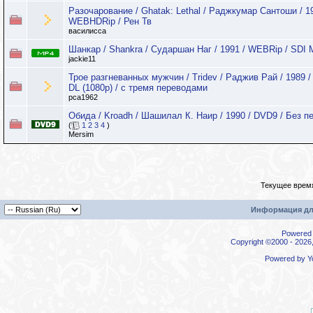
Разочарование / Ghatak: Lethal / Раджкумар Сантоши / 19
WEBHDRip / Рен Тв
василисса
Шанкар / Shankra / Сударшан Наг / 1991 / WEBRip / SDI 
jackie11
Трое разгневанных мужчин / Tridev / Раджив Рай / 1989 
DL (1080p) / с тремя переводами
pca1962
Обида / Kroadh / Шашилал К. Наир / 1990 / DVD9 / Без п
(
1
2
3
4
)
Mersim
Текущее врем
Информация дл
Powered b
Copyright ©2000 - 2026,
Powered by
Y