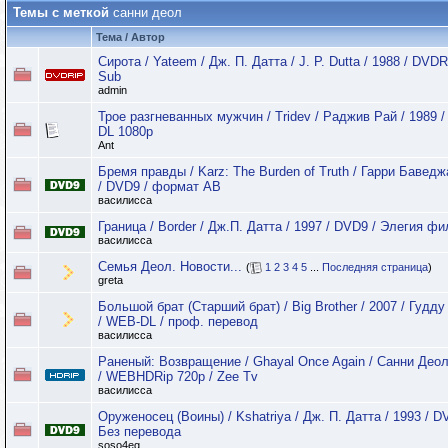
Темы с меткой
санни деол
Тема / Автор
Сирота / Yateem / Дж. П. Датта / J. P. Dutta / 1988 / DVDR
Sub
admin
Трое разгневанных мужчин / Tridev / Раджив Рай / 1989 
DL 1080p
Ant
Бремя правды / Karz: The Burden of Truth / Гарри Баведж
/ DVD9 / формат АВ
василисса
Граница / Border / Дж.П. Датта / 1997 / DVD9 / Элегия ф
василисса
Семья Деол. Новости...
(
1
2
3
4
5
...
Последняя страница
)
greta
Большой брат (Старший брат) / Big Brother / 2007 / Гудд
/ WEB-DL / проф. перевод
василисса
Раненый: Возвращение / Ghayal Once Again / Санни Деол
/ WEBHDRip 720p / Zee Tv
василисса
Оруженосец (Воины) / Kshatriya / Дж. П. Датта / 1993 / D
Без перевода
soso4eg