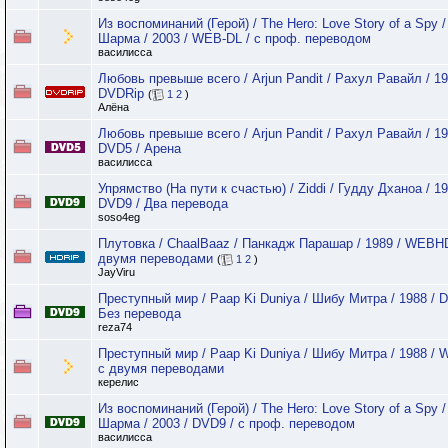
Из воспоминаний (Герой) / The Hero: Love Story of a Spy 
Шарма / 2003 / WEB-DL / с проф. переводом
василисса
Любовь превыше всего / Arjun Pandit / Рахул Равайл / 19
DVDRip
(
1
2
)
Алёна
Любовь превыше всего / Arjun Pandit / Рахул Равайл / 19
DVD5 / Арена
василисса
Упрямство (На пути к счастью) / Ziddi / Гудду Дханоа / 19
DVD9 / Два перевода
soso4eg
Плутовка / ChaalBaaz / Панкадж Парашар / 1989 / WEBHD
двумя переводами
(
1
2
)
JayViru
Преступный мир / Paap Ki Duniya / Шибу Митра / 1988 / 
Без перевода
reza74
Преступный мир / Paap Ki Duniya / Шибу Митра / 1988 / 
с двумя переводами
керелис
Из воспоминаний (Герой) / The Hero: Love Story of a Spy 
Шарма / 2003 / DVD9 / с проф. переводом
василисса