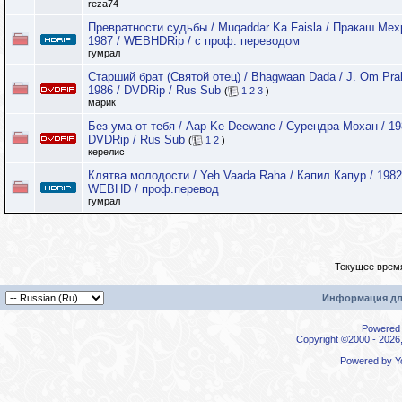
reza74
Превратности судьбы / Muqaddar Ka Faisla / Пракаш Мех
1987 / WEBHDRip / с проф. переводом
гумрал
Старший брат (Святой отец) / Bhagwaan Dada / J. Om Pra
1986 / DVDRip / Rus Sub
(
1
2
3
)
марик
Без ума от тебя / Aap Ke Deewane / Сурендра Мохан / 19
DVDRip / Rus Sub
(
1
2
)
керелис
Клятва молодости / Yeh Vaada Raha / Капил Капур / 1982
WEBHD / проф.перевод
гумрал
Текущее врем
Информация дл
Powered b
Copyright ©2000 - 2026,
Powered by
Y