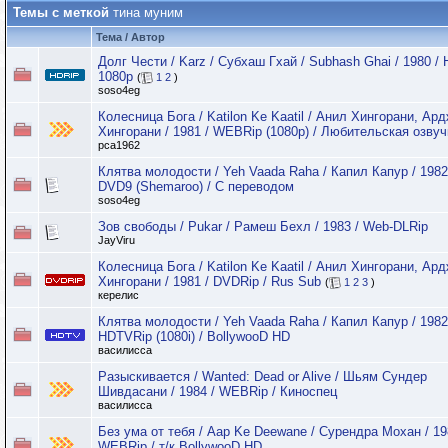
Темы с меткой
тина муним
Тема / Автор
Долг Чести / Karz / Субхаш Гхай / Subhash Ghai / 1980 /
1080p
(
1
2
)
soso4eg
Колесница Бога / Katilon Ke Kaatil / Анил Хингорани, Ар
Хингорани / 1981 / WEBRip (1080p) / Любительская озвуч
pca1962
Клятва молодости / Yeh Vaada Raha / Капил Капур / 1982
DVD9 (Shemaroo) / С переводом
soso4eg
Зов свободы / Pukar / Рамеш Бехл / 1983 / Web-DLRip
JayViru
Колесница Бога / Katilon Ke Kaatil / Анил Хингорани, Ар
Хингорани / 1981 / DVDRip / Rus Sub
(
1
2
3
)
керелис
Клятва молодости / Yeh Vaada Raha / Капил Капур / 1982
HDTVRip (1080i) / BollywooD HD
василисса
Разыскивается / Wanted: Dead or Alive / Шьям Сундер
Шивдасани / 1984 / WEBRip / Киноспец
василисса
Без ума от тебя / Aap Ke Deewane / Сурендра Мохан / 19
WEBRip / т/к BollywooD HD