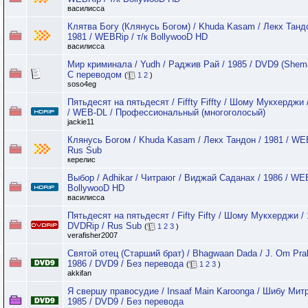
василисса
Клятва Богу (Клянусь Богом) / Khuda Kasam / Лекх Тандо
1981 / WEBRip / т/к BollywooD HD
василисса
Мир криминала / Yudh / Раджив Рай / 1985 / DVD9 (Shema
С переводом
(
1
2
)
soso4eg
Пятьдесят на пятьдесят / Fiffty Fiffty / Шому Мукхерджи 
/ WEB-DL / Профессиональный (многоголосый)
jackie11
Клянусь Богом / Khuda Kasam / Лекх Тандон / 1981 / WE
Rus Sub
керелис
Выбор / Adhikar / Читраюг / Виджай Саданах / 1986 / WE
BollywooD HD
василисса
Пятьдесят на пятьдесят / Fifty Fifty / Шому Мукхерджи / 
DVDRip / Rus Sub
(
1
2
3
)
verafisher2007
Святой отец (Старший брат) / Bhagwaan Dada / J. Om Pra
1986 / DVD9 / Без перевода
(
1
2
3
)
akkifan
Я свершу правосудие / Insaaf Main Karoonga / Шибу Митр
1985 / DVD9 / Без перевода