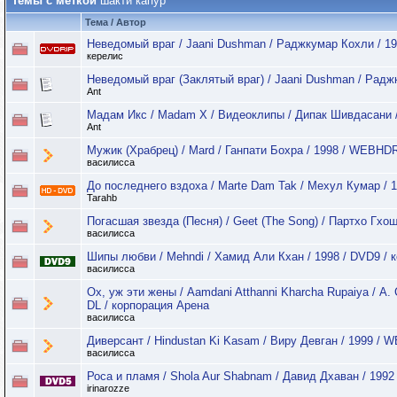
Темы с меткой
шакти капур
Тема / Автор
Неведомый враг / Jaani Dushman / Раджкумар Кохли / 19
керелис
Неведомый враг (Заклятый враг) / Jaani Dushman / Радж
Ant
Мадам Икс / Madam X / Видеоклипы / Дипак Шивдасани 
Ant
Мужик (Храбрец) / Mard / Ганпати Бохра / 1998 / WEBHDR
василисса
До последнего вздоха / Marte Dam Tak / Мехул Кумар / 
Tarahb
Погасшая звезда (Песня) / Geet (The Song) / Партхо Гхош
василисса
Шипы любви / Mehndi / Хамид Али Кхан / 1998 / DVD9 / 
василисса
Ох, уж эти жены / Aamdani Atthanni Kharcha Rupaiya / А.
DL / корпорация Арена
василисса
Диверсант / Hindustan Ki Kasam / Виру Девган / 1999 / 
василисса
Роса и пламя / Shola Aur Shabnam / Давид Дхаван / 1992
irinarozze