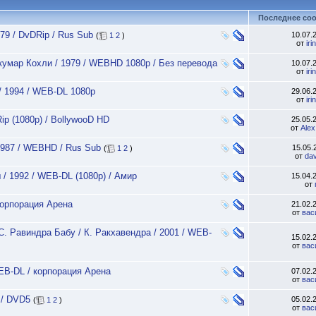
Последнее со
79 / DvDRip / Rus Sub
10.07.
(
1
2
)
от
ir
кумар Кохли / 1979 / WEBHD 1080p / Без перевода
10.07.
от
ir
/ 1994 / WEB-DL 1080p
29.06.
от
ir
ip (1080p) / BollywooD HD
25.05.
от
Ale
1987 / WEBHD / Rus Sub
15.05
(
1
2
)
от
da
 / 1992 / WEB-DL (1080p) / Амир
15.04.
от
корпорация Арена
21.02.
от
вас
 С. Равиндра Бабу / К. Ракхавендра / 2001 / WEB-
15.02.
от
вас
WEB-DL / корпорация Арена
07.02.
от
вас
 / DVD5
05.02.
(
1
2
)
от
вас