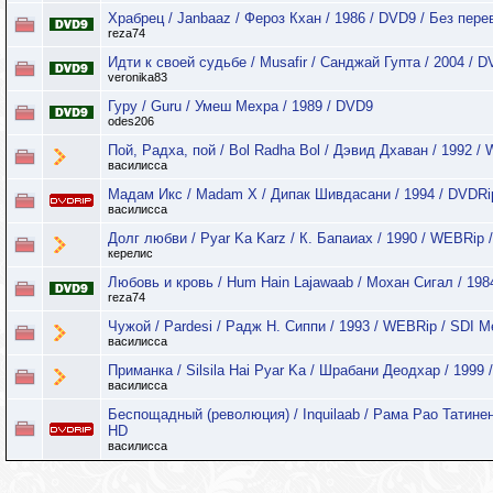
Храбрец / Janbaaz / Фероз Кхан / 1986 / DVD9 / Без пере
reza74
Идти к своей судьбе / Musafir / Санджай Гупта / 2004 / 
veronika83
Гуру / Guru / Умеш Мехра / 1989 / DVD9
odes206
Пой, Радха, пой / Bol Radha Bol / Дэвид Дхаван / 1992 /
василисса
Мадам Икс / Madam X / Дипак Шивдасани / 1994 / DVDRi
василисса
Долг любви / Pyar Ka Karz / К. Бапаиах / 1990 / WEBRip 
керелис
Любовь и кровь / Hum Hain Lajawaab / Мохан Сигал / 198
reza74
Чужой / Pardesi / Радж Н. Сиппи / 1993 / WEBRip / SDI M
василисса
Приманка / Silsila Hai Pyar Ka / Шрабани Деодхар / 1999
василисса
Беспощадный (революция) / Inquilaab / Рама Рао Татинени
HD
василисса