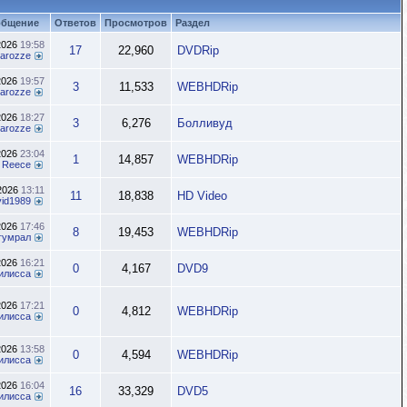
общение
Ответов
Просмотров
Раздел
2026
19:58
17
22,960
DVDRip
inarozze
2026
19:57
3
11,533
WEBHDRip
inarozze
2026
18:27
3
6,276
Болливуд
inarozze
2026
23:04
1
14,857
WEBHDRip
x Reece
.2026
13:11
11
18,838
HD Video
vid1989
2026
17:46
8
19,453
WEBHDRip
гумрал
2026
16:21
0
4,167
DVD9
илисса
2026
17:21
0
4,812
WEBHDRip
илисса
2026
13:58
0
4,594
WEBHDRip
илисса
2026
16:04
16
33,329
DVD5
илисса