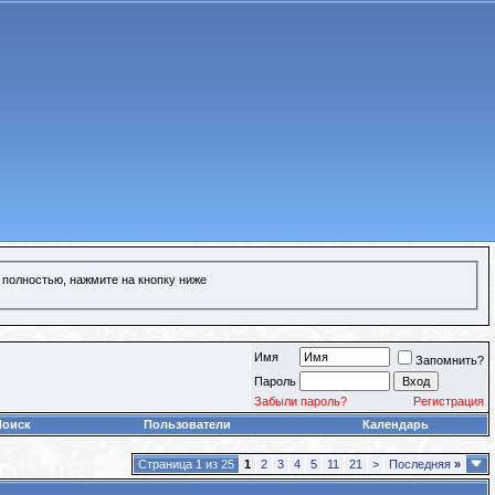
 полностью, нажмите на кнопку ниже
Имя
Запомнить?
Пароль
Забыли пароль?
Регистрация
Поиск
Пользователи
Календарь
Страница 1 из 25
1
2
3
4
5
11
21
>
Последняя
»