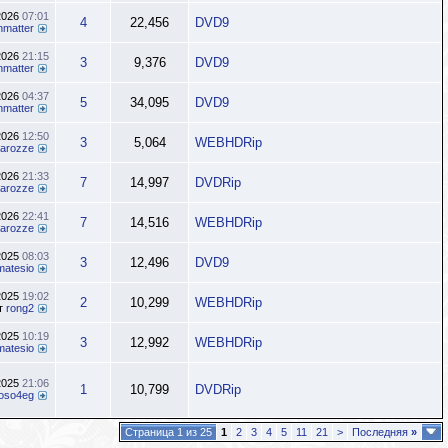
2026
07:01
4
22,456
DVD9
nmatter
2026
21:15
3
9,376
DVD9
nmatter
2026
04:37
5
34,095
DVD9
nmatter
2026
12:50
3
5,064
WEBHDRip
inarozze
2026
21:33
7
14,997
DVDRip
inarozze
2026
22:41
7
14,516
WEBHDRip
inarozze
2025
08:03
3
12,496
DVD9
matesio
2025
19:02
2
10,299
WEBHDRip
т
rong2
2025
10:19
3
12,992
WEBHDRip
matesio
2025
21:06
1
10,799
DVDRip
oso4eg
Страница 1 из 25
1
2
3
4
5
11
21
>
Последняя
»