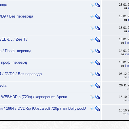
вода
23.01.
от
DVD9 / Без перевода
19.01.
от
18.01.
от
 WEB-DL / Zee Tv
15.01.
от
ir
p / Проф. перевод
14.01.
от
ir
/ проф. перевод
13.01.
от
ir
4 / DVD9 / Без перевода
05.12.
от
edia
26.11.
о
 / WEBHDRip (720p) / корпорация Арена
15.10.
от
 / 1984 / DVDRip (Upscaled) 720p / т/к BollywooD
10.10.
от
s