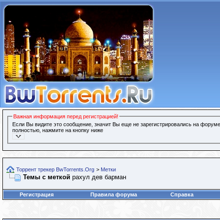
Важная информация перед регистрацией!
Если Вы видите это сообщение, значит Вы еще не зарегистрировались на форуме
полностью, нажмите на кнопку ниже
Торрент трекер BwTorrents.Org
>
Метки
Темы с меткой
рахул дев барман
Регистрация
Правила форума
Справка