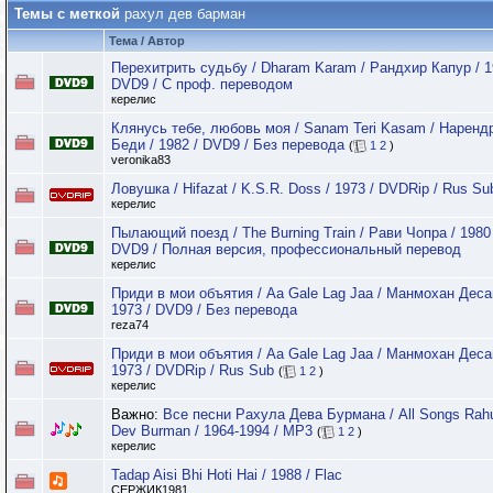
Темы с меткой
рахул дев барман
Тема / Автор
Перехитрить судьбу / Dharam Karam / Рандхир Капур / 1
DVD9 / С проф. переводом
керелис
Клянусь тебе, любовь моя / Sanam Teri Kasam / Наренд
Беди / 1982 / DVD9 / Без перевода
(
1
2
)
veronika83
Ловушка / Hifazat / K.S.R. Doss / 1973 / DVDRip / Rus Su
керелис
Пылающий поезд / The Burning Train / Рави Чопра / 1980 
DVD9 / Полная версия, профессиональный перевод
керелис
Приди в мои объятия / Aa Gale Lag Jaa / Манмохан Деса
1973 / DVD9 / Без перевода
reza74
Приди в мои объятия / Aa Gale Lag Jaa / Манмохан Деса
1973 / DVDRip / Rus Sub
(
1
2
)
керелис
Важно:
Все песни Рахула Дева Бурмана / All Songs Rah
Dev Burman / 1964-1994 / МР3
(
1
2
)
керелис
Tadap Aisi Bhi Hoti Hai / 1988 / Flac
СЕРЖИК1981