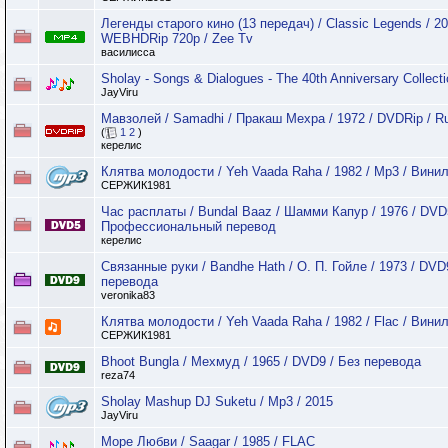
Легенды старого кино (13 передач) / Classic Legends / 20
WEBHDRip 720p / Zee Tv
василисса
Sholay - Songs & Dialogues - The 40th Anniversary Collect
JayViru
Мавзолей / Samadhi / Пракаш Мехра / 1972 / DVDRip / R
(
1
2
)
керелис
Клятва молодости / Yeh Vaada Raha / 1982 / Mp3 / Вини
СЕРЖИК1981
Час расплаты / Bundal Baaz / Шамми Капур / 1976 / DVD
Профессиональный перевод
керелис
Связанные руки / Bandhe Hath / О. П. Гойле / 1973 / DVD
перевода
veronika83
Клятва молодости / Yeh Vaada Raha / 1982 / Flac / Вини
СЕРЖИК1981
Bhoot Bungla / Мехмуд / 1965 / DVD9 / Без перевода
reza74
Sholay Mashup DJ Suketu / Mp3 / 2015
JayViru
Море Любви / Saagar / 1985 / FLAC