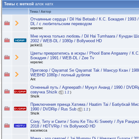
Темы с меткой
алок натх
Тема / Автор
Отчаянные сердца / Dil Hai Betaab / К.C. Бокадия / 1993 
DL / с любительским переводом
керелис
Мне нужна только любовь / Dil Hai Tumhaara / Кундан Ша
2002 / WEB-DL / 1080p / Bollywood HD
jackie11
Цветы превратились в искры / Phool Bane Angaarey / К.С
Бокадия / 1991 / WEB-DL / Zee Tv
керелис
Приговор / Qayamat Se Qayamat Tak / Мансур Кхан / 1988
WEBHD 1080p / полный дубляж
Ant
Огненный путь / Agneepath / Мукул Ананд / 1990 / DVDRi
озвучка Shizik
(
1
2
)
Shizik
Приключения принца Хатима / Haatim Tai / Бабубхай Мис
1990 / DVDRip / Rus Sub
(
1
2
)
Shizik
Сону, Титу и Свити / Sonu Ke Titu Ki Sweety / Лув Ранджа
2018 / HDTVRip / т/к BollywooD HD
василисса
Мама - это святое! / Jai Mummy Di / Навджот Гулати / 20