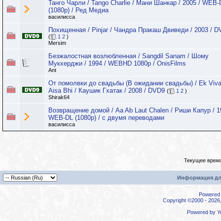
Танго Чарли / Tango Charlie / Мани Шанкар / 2005 / WEB-
(1080p) / Ред Медиа
василисса
Похищенная / Pinjar / Чандра Пракаш Двиведи / 2003 / 
(
1
2
)
Mersim
Безжалостная возлюбленная / Sangdil Sanam / Шому
Мукхерджи / 1994 / WEBHD 1080p / OnisFilms
Ant
От помолвки до свадьбы (В ожидании свадьбы) / Ek Viva
Aisa Bhi / Каушик Гхатак / 2008 / DVD9
(
1
2
)
Shirak64
Возвращение домой / Aa Ab Laut Chalen / Риши Капур / 1
WEB-DL (1080p) / с двумя переводами
василисса
Текущее врем
Информация дл
Powered b
Copyright ©2000 - 2026,
Powered by
Y