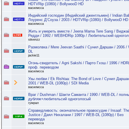
HDTVRip (1080i) / BollywooD HD
василисса
Индийский господин (Индийский джентльмен) / Indian Bab
Лоуренс Д’Соуза / 2003 / HDTVRip (1080i) / BollywooD HD
василисса
Жить и умереть вместе / Jeena Marna Tere Sang / Виджа
Редди / 1992 / WEBHDRip 1080p / Любительский одного
stivenzz
Размолвка / Mere Jeevan Saathi / Сунил Даршан / 2006 /
DL
jackie11
Огонь-свидетель / Agni Sakshi / Парто Гхош / 1996 / HDRi
проф. переводом
василисса
Узы любви / Ek Rishtaa: The Bond of Love / Сунил Даршан
2001 / WEB-DL (1080p) / SDI Media
василисса
Враг / Dushman / Шакти Саманта / 1990 / WEB-DL / полн
дубляж+любительсий одноголосый
гумрал
Справедливость: окончательное правосудие / Insaaf: The
Justice / Даял Нихалани / 1997 / WEB-DL (1080p) / Без
перевода
василисса