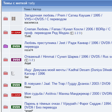
Темы с меткой
табу
Тема / Автор
Загадочная любовь / Prem / Сатиш Каушик / 1995 /
VHS=>DVD5 / С переводом
василисса
Слепая Любовь / Fanaa / Кунал Кохли / 2006 / BDRip / С
проф. переводом Ред Медиа
(
1
2
3
)
Th4K
Любовь преступника / Jeet / Радж Канвар / 1996 / DVD9 /
перевода
reza74
Отважный / Himmat / Сунил Шарма / 1996 / DVD5 / Rus s
(
1
2
)
Anjali
Ищу: Девушка моей мечты / Kadhal Desam (Duniya Dilwalo
Катхир / 1996
Sar
В ловушке / Jaal: The Trap / Гудду Дханоа / 2003 / DVD9
Ники
Моя судьба / Astitva / Махеш Манджрекар / 2000 / DVDR
Dace
Парень в тёмных очках / Vijaypath / Фарог Сиддик / 1994 
DVD9 / Без перевода
*angel*