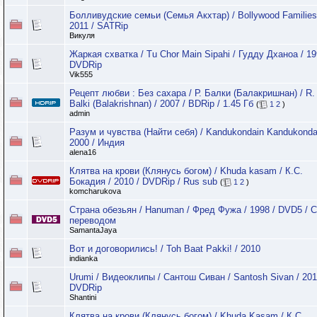
Болливудские семьи (Семья Акхтар) / Bollywood Families
2011 / SATRip
Викуля
Жаркая схватка / Tu Chor Main Sipahi / Гудду Дханоа / 19
DVDRip
Vik555
Рецепт любви : Без сахара / Р. Балки (Балакришнан) / R.
Balki (Balakrishnan) / 2007 / BDRip / 1.45 Гб
(
1
2
)
admin
Разум и чувства (Найти себя) / Kandukondain Kandukondai
2000 / Индия
alena16
Клятва на крови (Клянусь богом) / Khuda kasam / К.С.
Бокадия / 2010 / DVDRip / Rus sub
(
1
2
)
komcharukova
Страна обезьян / Hanuman / Фред Фужа / 1998 / DVD5 / С
переводом
SamantaJaya
Вот и договорились! / Toh Baat Pakki! / 2010
indianka
Urumi / Видеоклипы / Сантош Сиван / Santosh Sivan / 201
DVDRip
Shantini
Клятва на крови (Клянусь богом) / Khuda Kasam / К.С.