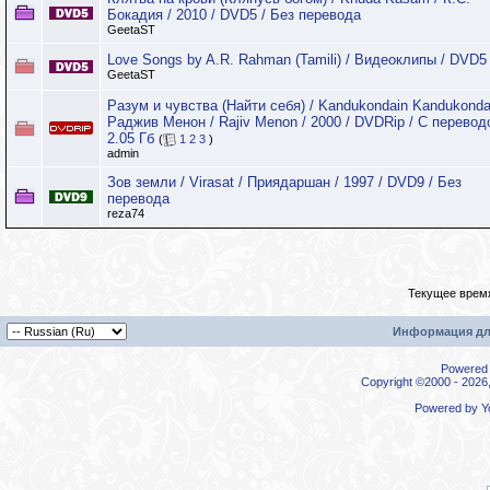
Бокадия / 2010 / DVD5 / Без перевода
GeetaST
Love Songs by A.R. Rahman (Tamili) / Видеоклипы / DVD5
GeetaST
Разум и чувства (Найти себя) / Kandukondain Kandukondai
Раджив Менон / Rajiv Menon / 2000 / DVDRip / C перевод
2.05 Гб
(
1
2
3
)
admin
Зов земли / Virasat / Приядаршан / 1997 / DVD9 / Без
перевода
reza74
Текущее врем
Информация дл
Powered b
Copyright ©2000 - 2026,
Powered by
Y