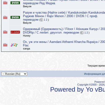
переводом Ред Медиа
Викуля
Разум и чувства (Найти себя) / Kandukondain Kandukondai
Раджив Менон / Rajiv Menon / 2000 / DVD9 / C проф.
переводом
(
1
2
)
Викуля
Одержимый (Одержимость) / Fitoor / Абхишек Капур / 201
DVDRip / С любит. двухгол. переводом
(
1
2
)
Honey
Ох, уж эти жены / Aamdani Atthanni Kharcha Rupaiya / 200
Flac
sanga
Текущее врем
Информация дл
Powered b
Copyright ©2000 - 2026,
Powered by
Yo vBu