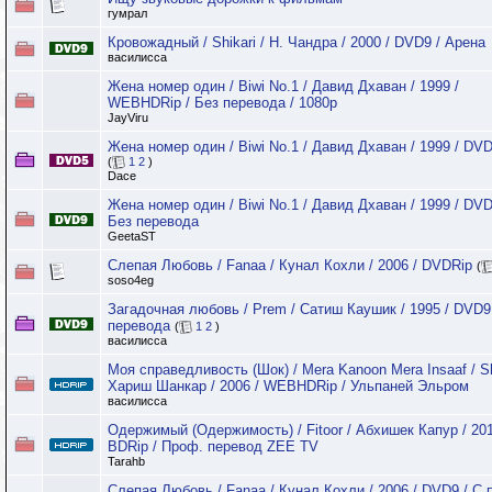
гумрал
Кровожадный / Shikari / Н. Чандра / 2000 / DVD9 / Арена
василисса
Жена номер один / Biwi No.1 / Давид Дхаван / 1999 /
WEBHDRip / Без перевода / 1080p
JayViru
Жена номер один / Biwi No.1 / Давид Дхаван / 1999 / DV
(
1
2
)
Dace
Жена номер один / Biwi No.1 / Давид Дхаван / 1999 / DVD
Без перевода
GeetaST
Слепая Любовь / Fanaa / Кунал Кохли / 2006 / DVDRip
(
soso4eg
Загадочная любовь / Prem / Сатиш Каушик / 1995 / DVD9
перевода
(
1
2
)
василисса
Моя справедливость (Шок) / Mera Kanoon Mera Insaaf / S
Хариш Шанкар / 2006 / WEBHDRip / Ульпаней Эльром
василисса
Одержимый (Одержимость) / Fitoor / Абхишек Капур / 201
BDRip / Проф. перевод ZEE TV
Tarahb
Слепая Любовь / Fanaa / Кунал Кохли / 2006 / DVD9 / С 