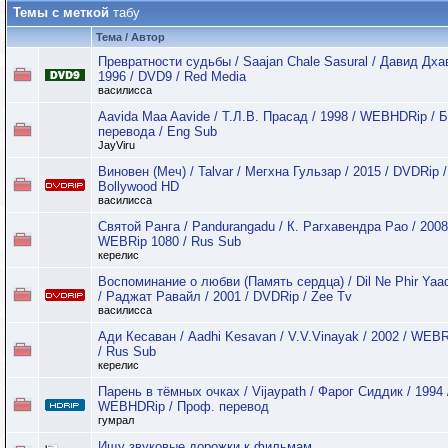
Темы с меткой
табу
Тема / Автор
Превратности судьбы / Saajan Chale Sasural / Давид Дха
1996 / DVD9 / Red Media
василисса
Aavida Maa Aavide / Т.Л.В. Прасад / 1998 / WEBHDRip / 
перевода / Eng Sub
JayViru
Виновен (Меч) / Talvar / Мегхна Гульзар / 2015 / DVDRip /
Bollywood HD
василисса
Святой Ранга / Pandurangadu / К. Рагхавендра Рао / 2008
WEBRip 1080 / Rus Sub
керелис
Воспоминание о любви (Память сердца) / Dil Ne Phir Yaa
/ Раджат Равайл / 2001 / DVDRip / Zee Tv
василисса
Ади Кесаван / Aadhi Kesavan / V.V.Vinayak / 2002 / WEBR
/ Rus Sub
керелис
Парень в тёмных очках / Vijaypath / Фарог Сиддик / 1994 
WEBHDRip / Проф. перевод
гумрал
Ищу звуковые дорожки к фильмам