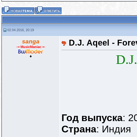
02.04.2016, 20:19
sanga
D.J. Aqeel - Forev
-= MusicManiac =-
D.J.
Год выпуска
: 2
Страна
: Индия