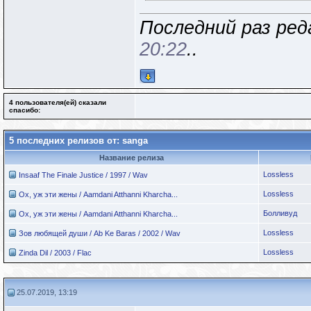
Последний раз ред
20:22
..
4 пользователя(ей) сказали
cпасибо:
5 последних релизов от: sanga
Название релиза
Lossless
Insaaf The Finale Justice / 1997 / Wav
Lossless
Ох, уж эти жены / Aamdani Atthanni Kharcha...
Болливуд
Ох, уж эти жены / Aamdani Atthanni Kharcha...
Lossless
Зов любящей души / Ab Ke Baras / 2002 / Wav
Lossless
Zinda Dil / 2003 / Flac
25.07.2019, 13:19