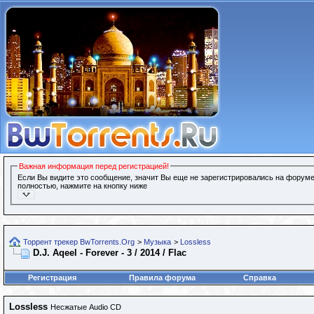
Важная информация перед регистрацией!
Если Вы видите это сообщение, значит Вы еще не зарегистрировались на форуме
полностью, нажмите на кнопку ниже
Торрент трекер BwTorrents.Org
>
Музыка
>
Lossless
D.J. Aqeel - Forever - 3 / 2014 / Flac
Регистрация
Правила форума
Справка
Lossless
Несжатые Audio CD