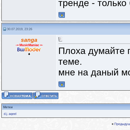
тренде - только 
30.07.2019, 23:26
sanga
-= MusicManiac =-
Плоха думайте 
теме.
мне на даный м
Метки
d.j. aqeel
«
Предыдущ