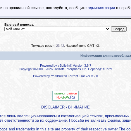
шли по правильной ссылке, пожалуйста, сообщите
администрации
о нерабо
Быстрый переход
Текущее время:
23:42
. Часовой пояс GMT +3.
Информация для правооблада
Powered by vBulletin® Version 3.8.7
Copyright ©2000 - 2026, Jelsoft Enterprises Ltd. Перевод:
zCarot
Powered by
Yo vBulletin Torrent Tracker
v.2.0
каталог
сайтов
.Ru
No
folloW
DISCLAIMER - ВНИМАНИЕ
ется лишь коллекционированием и каталогизацией ссылок, присылаемы
ёт ответственности за их содержание. Просьба не заливать файлы, за
l logos and trademarks in this site are property of their respective owner.The co