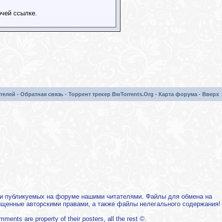
чей ссылке.
телей
-
Обратная связь
-
Торрент трекер BwTorrents.Org
-
Карта форума
-
Вверх
х и публикуемых на форуме нашими читателями. Файлы для обмена на
щищенные авторскими правами, а также файлы нелегального содержания!
mments are property of their posters, all the rest ©.