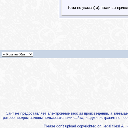
Тема не указан(-а). Если вы при
Сайт не предоставляет электронные версии произведений, а занима
трекере предоставлены пользователями сайта, и администрация не нес
Please don't upload copyrighted or illegal files! Al