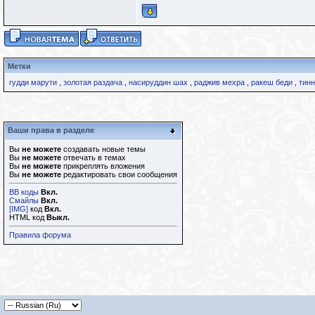
Метки
гудди марути
,
золотая раздача
,
насируддин шах
,
раджив мехра
,
ракеш беди
,
тинн
Ваши права в разделе
Вы
не можете
создавать новые темы
Вы
не можете
отвечать в темах
Вы
не можете
прикреплять вложения
Вы
не можете
редактировать свои сообщения
BB коды
Вкл.
Смайлы
Вкл.
[IMG]
код
Вкл.
HTML код
Выкл.
Правила форума