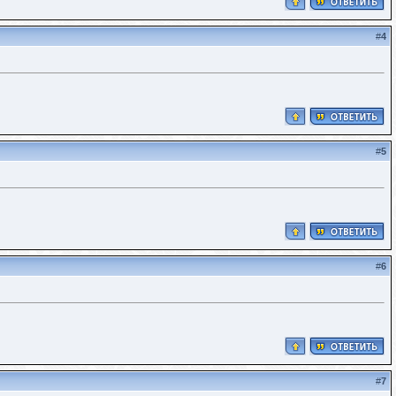
#
4
#
5
#
6
#
7