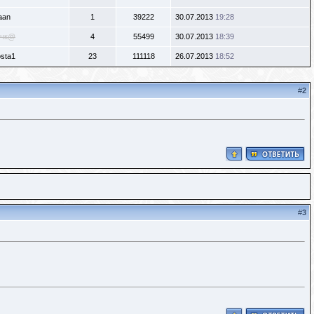
aan
1
39222
30.07.2013
19:28
чк@
4
55499
30.07.2013
18:39
osta1
23
111118
26.07.2013
18:52
#
2
#
3