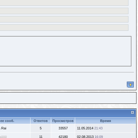
ее сооб.
Ответов
Просмотров
Время
 Rai
5
33557
11.05.2014
21:43
a999
11
42180
02.08.2013
16:09