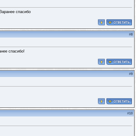
 Заранее спасибо
#
8
анее спасибо!
#
9
#
10