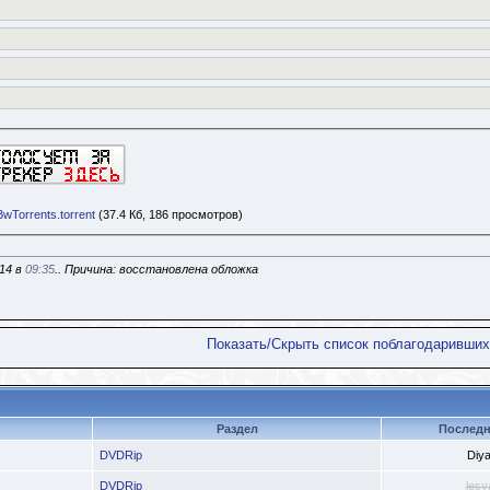
wTorrents.torrent
(37.4 Кб, 186 просмотров)
014 в
09:35
.. Причина: восстановлена обложка
Показать/Скрыть список поблагодаривших
Раздел
Последн
DVDRip
Diya
DVDRip
lesy