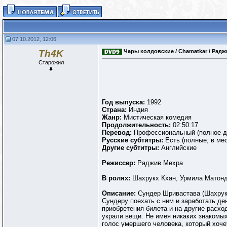
07.10.2012, 12:06
Th4K
Чары колдовские / Chamatkar / Раджи
Старожил
Год выпуска:
1992
Страна:
Индия
Жанр:
Мистическая комедия
Продолжительность:
02:50:17
Перевод:
Профессиональный (полное д
Русские субтитры:
Есть (полные, в ме
Другие субтитры:
Английские
Режиссер:
Раджив Мехра
В ролях:
Шахрукх Кхан, Урмила Матонд
Описание:
Сундер Шривастава (Шахрук
Сундеру поехать с ним и заработать де
приобретения билета и на другие расхо
украли вещи. Не имея никаких знакомых
голос умершего человека, который хоче