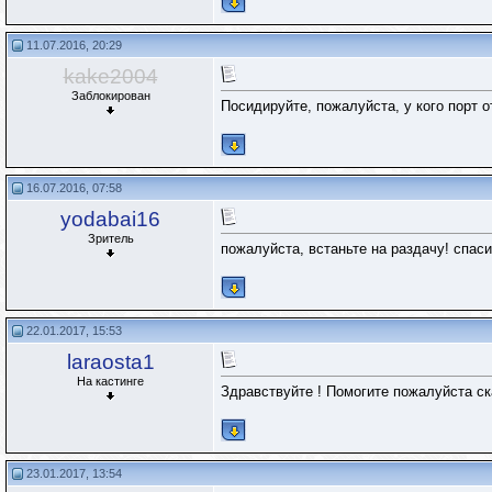
11.07.2016, 20:29
kake2004
Заблокирован
Посидируйте, пожалуйста, у кого порт о
16.07.2016, 07:58
yodabai16
Зритель
пожалуйста, встаньте на раздачу! спаси
22.01.2017, 15:53
laraosta1
На кастинге
Здравствуйте ! Помогите пожалуйста ск
23.01.2017, 13:54