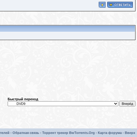
Быстрый переход
телей
-
Обратная связь
-
Торрент трекер BwTorrents.Org
-
Карта форума
-
Вверх