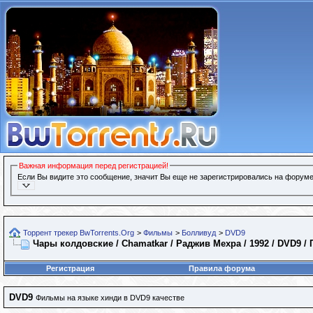
Важная информация перед регистрацией!
Если Вы видите это сообщение, значит Вы еще не зарегистрировались на форуме
Торрент трекер BwTorrents.Org
>
Фильмы
>
Болливуд
>
DVD9
Чары колдовские / Chamatkar / Раджив Мехра / 1992 / DVD9 /
Регистрация
Правила форума
DVD9
Фильмы на языке хинди в DVD9 качестве