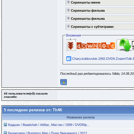
Скриншоты меню
Скриншоты фильма
Скриншоты фильма
Скриншоты с субтитрами:
Вложения
Chary.koldovskie.1992.DVD9.ZnaemTolk.B
Последний раз редактировалось Nilda; 14.08.2
44 пользователя(ей) сказали
cпасибо:
5 последних релизов от: Th4K
Название релиза
Бадшах / Baadshah / Аббас, Мастан / 1999 / DVDRip...
Бизнесмен / Business Man / Пури Джаганнатх / 2012...