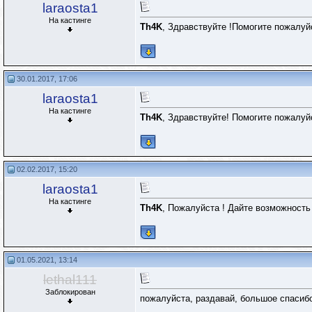
laraosta1
На кастинге
Th4K
, Здравствуйте !Помогите пожалуй
30.01.2017, 17:06
laraosta1
На кастинге
Th4K
, Здравствуйте! Помогите пожалуй
02.02.2017, 15:20
laraosta1
На кастинге
Th4K
, Пожалуйста ! Дайте возможность
01.05.2021, 13:14
lethal111
Заблокирован
пожалуйста, раздавай, большое спасиб