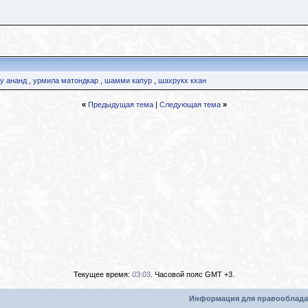
у ананд
,
урмила матондкар
,
шамми капур
,
шахрукх кхан
«
Предыдущая тема
|
Следующая тема
»
Текущее время:
03:03
. Часовой пояс GMT +3.
Информация для правооблада