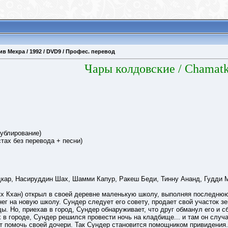
в Мехра / 1992 / DVD9 / Профес. перевод
Чары колдовские
/ Chamatk
ублирование)
стах без перевода + песни)
кар, Насируддин Шах, Шамми Капур, Ракеш Беди, Тинну Ананд, Гудди 
х Кхан) открыл в своей деревне маленькую школу, выполняя последнюю
нег на новую школу. Сундер следует его совету, продает свой участок з
ды. Но, приехав в город, Сундер обнаруживает, что друг обманул его и 
 в городе, Сундер решился провести ночь на кладбище... и там он слу
т помочь своей дочери. Так Сундер становится помощником привидения.