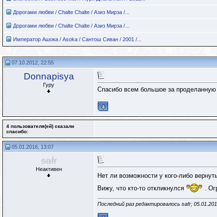
Дорогами любви / Chalte Chalte / Азиз Мирза /...
Дорогами любви / Chalte Chalte / Азиз Мирза /...
Император Ашока / Asoka / Сантош Сиван / 2001 /...
07.10.2012, 22:55
Donnapisya
Гуру
Спасибо всем большое за проделанную р
4 пользователя(ей) сказали
cпасибо:
05.01.2016, 13:07
safr
Неактивен
Нет ли возможности у кого-либо вернут
Вижу, что кто-то откликнулся
. О
Последний раз редактировалось safr; 05.01.20