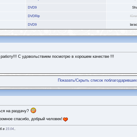
DVD9
Sh
DVDRip
Юли
DVD9
lara
аботу!!! С удовольствием посмотрю в хорошем качестве !!!
Показать/Скрыть список поблагодаривших
ься на раздачу?
громное спасибо, добрый человек!
16 в
15:04
..