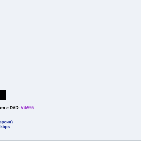
ота с DVD:
Vik555
ерсия)
 kbps