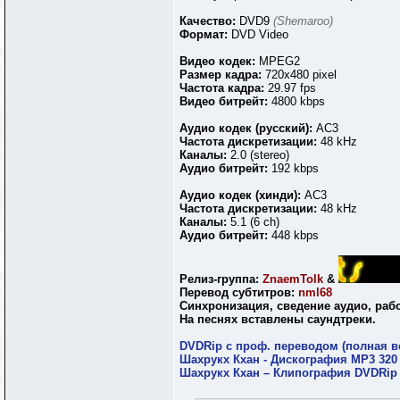
Качество:
DVD9
(Shemaroo)
Формат:
DVD Video
Видео кодек:
MPEG2
Размер кадра:
720х480 pixel
Частота кадра:
29.97 fps
Видео битрейт:
4800 kbps
Аудио кодек (русский):
AC3
Частота дискретизации:
48 kHz
Каналы:
2.0 (stereo)
Аудио битрейт:
192 kbps
Аудио кодек (хинди):
AC3
Частота дискретизации:
48 kHz
Каналы:
5.1 (6 ch)
Аудио битрейт:
448 kbps
Релиз-группа:
ZnaemTolk
&
Перевод субтитров:
nml68
Синхронизация, сведение аудио, раб
На песнях вставлены саундтреки.
DVDRip с проф. переводом (полная в
Шахрукх Кхан - Дискография МР3 320
Шахрукх Кхан – Клипография DVDRip