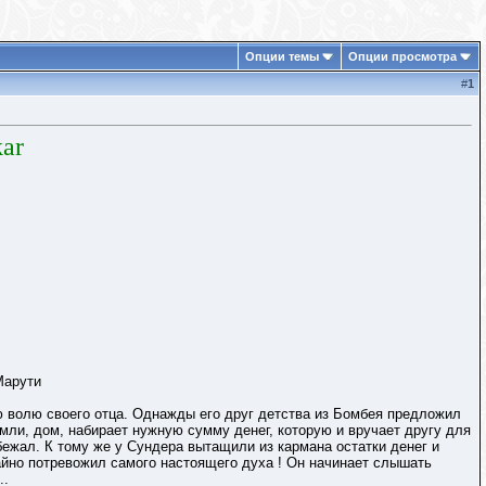
Опции темы
Опции просмотра
#
1
ar
Марути
 волю своего отца. Однажды его друг детства из Бомбея предложил
емли, дом, набирает нужную сумму денег, которую и вручает другу для
сбежал. К тому же у Сундера вытащили из кармана остатки денег и
чайно потревожил самого настоящего духа ! Он начинает слышать
..