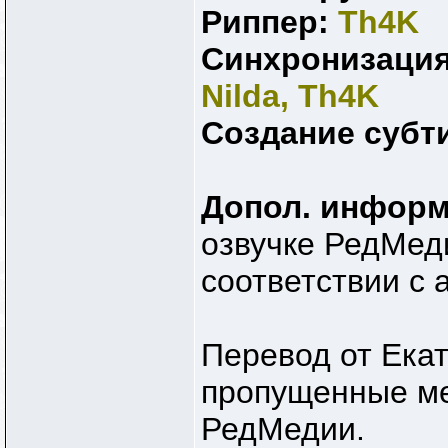
Риппер:
Th4K
Синхронизация
Nilda, Th4K
Создание субт
Допол. информ
озвучке РедМед
соответствии с 
Перевод от Екат
пропущенные ме
РедМедии.