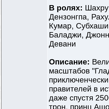
В ролях:
Шахрук
Дензонгпа, Раху
Кумар, Субхаши
Баладжи, Джонн
Девани
Описание:
Вели
масштабов "Гла
приключенчески
правителей в ис
даже спустя 250
трон, принц Аш