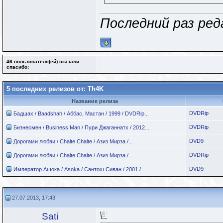
Последний раз ред
46 пользователя(ей) сказали
cпасибо:
5 последних релизов от: Th4K
Название релиза
DVDRip
Бадшах / Baadshah / Аббас, Мастан / 1999 / DVDRip...
DVDRip
Бизнесмен / Business Man / Пури Джаганнатх / 2012...
DVD9
Дорогами любви / Chalte Chalte / Азиз Мирза /...
DVDRip
Дорогами любви / Chalte Chalte / Азиз Мирза /...
DVD9
Император Ашока / Asoka / Сантош Сиван / 2001 /...
27.07.2013, 17:43
Sati