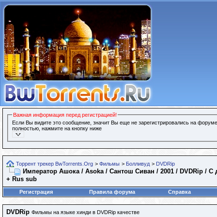
Важная информация перед регистрацией!
Если Вы видите это сообщение, значит Вы еще не зарегистрировались на форуме
полностью, нажмите на кнопку ниже
Торрент трекер BwTorrents.Org
>
Фильмы
>
Болливуд
>
DVDRip
Император Ашока / Asoka / Сантош Сиван / 2001 / DVDRip / С
+ Rus sub
Регистрация
Правила форума
Справка
DVDRip
Фильмы на языке хинди в DVDRip качестве