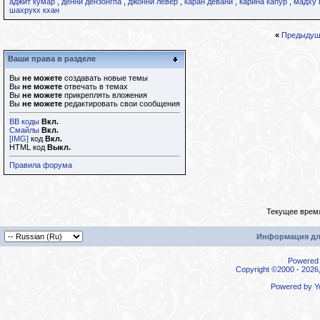
аджит кумар
,
денни дензонгпа
,
джонни левер
,
каран девани
,
карина капур
,
мадху 
шахрукх кхан
«
Предыдущ
Ваши права в разделе
Вы
не можете
создавать новые темы
Вы
не можете
отвечать в темах
Вы
не можете
прикреплять вложения
Вы
не можете
редактировать свои сообщения
BB коды
Вкл.
Смайлы
Вкл.
[IMG]
код
Вкл.
HTML код
Выкл.
Правила форума
Текущее врем
Информация дл
Powered b
Copyright ©2000 - 2026,
Powered by
Y