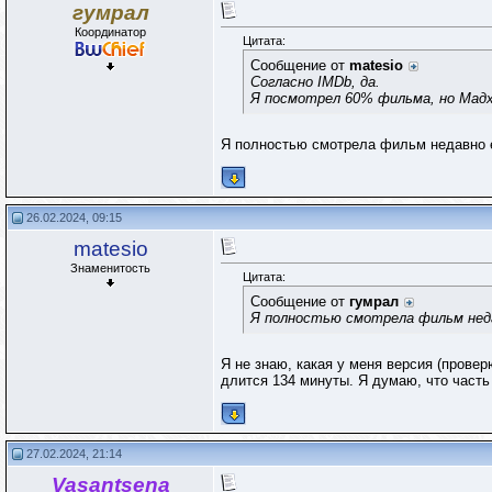
гумрал
Координатор
Цитата:
Сообщение от
matesio
Согласно IMDb, да.
Я посмотрел 60% фильма, но Мадх
Я полностью смотрела фильм недавно е
26.02.2024, 09:15
matesio
Знаменитость
Цитата:
Сообщение от
гумрал
Я полностью смотрела фильм нед
Я не знаю, какая у меня версия (прове
длится 134 минуты. Я думаю, что часть
27.02.2024, 21:14
Vasantsena