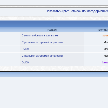
Показать/Скрыть список поблагодаривших
Раздел
Последн
Съемки и бонусы к фильмам
sos
С разными актерами / актрисами
Mer
DVD9
Mer
С разными актерами / актрисами
Mer
DVD9
irina