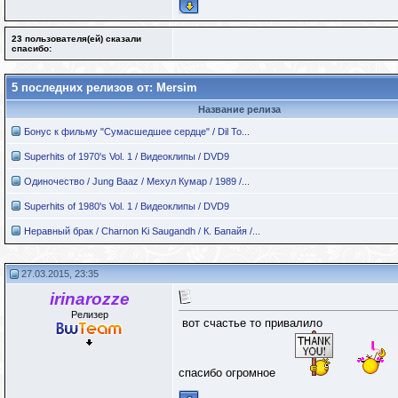
23 пользователя(ей) сказали
cпасибо:
5 последних релизов от: Mersim
Название релиза
Бонус к фильму "Сумасшедшее сердце" / Dil To...
Superhits of 1970's Vol. 1 / Видеоклипы / DVD9
Одиночество / Jung Baaz / Мехул Кумар / 1989 /...
Superhits of 1980's Vol. 1 / Видеоклипы / DVD9
Неравный брак / Charnon Ki Saugandh / К. Бапайя /...
27.03.2015, 23:35
irinarozze
Релизер
вот счастье то привалило
спасибо огромное