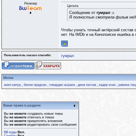
Релизер
Цитата:
Сообщение от
гумрал
Я полностью смотрела фильм нед
Чтобы узнать точный актёрский состав 
нет. На IMDb и на Кинопоиске ишибка в 
Пользователь сказал cпасибо:
гумрал
Метки
анил капур
,
бенни прадхан
,
говардан асрани
,
дина патхак
,
кадер кхан
,
равина тан
Ваши права в разделе
Вы
не можете
создавать новые темы
Вы
не можете
отвечать в темах
Вы
не можете
прикреплять вложения
Вы
не можете
редактировать свои сообщения
BB коды
Вкл.
Смайлы
Вкл.