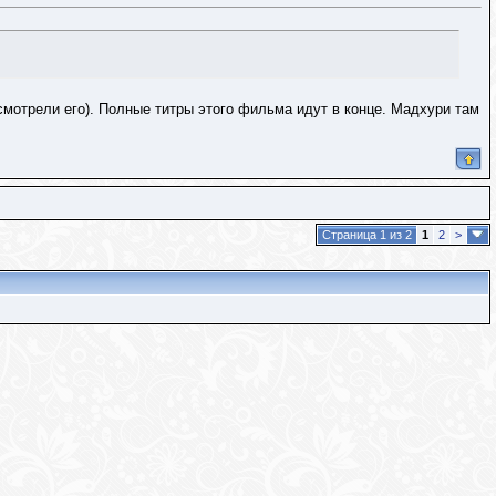
мотрели его). Полные титры этого фильма идут в конце. Мадхури там
Страница 1 из 2
1
2
>