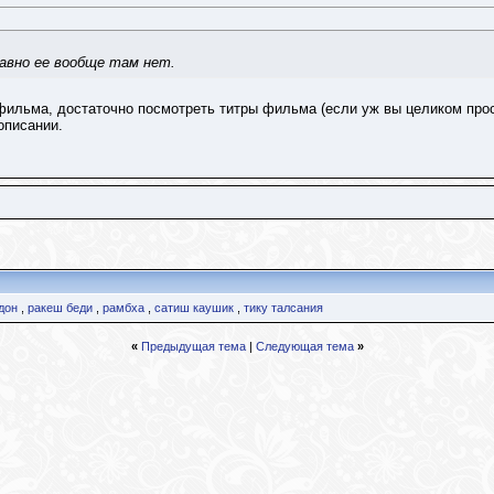
авно ее вообще там нет.
фильма, достаточно посмотреть титры фильма (если уж вы целиком прос
описании.
дон
,
ракеш беди
,
рамбха
,
сатиш каушик
,
тику талсания
«
Предыдущая тема
|
Следующая тема
»