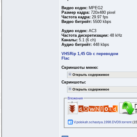
Видео кодек:
MPEG2
Размер кадра:
720x480 pixel
Частота кадра:
29.97 fps
Видео битрейт:
5500 kbps
Аудио кодек:
AC3
Частота дискретизации:
48 kHz
Каналы:
5.1 (6 ch)
Аудио битрейт:
448 kbps
VHSRip 1,45 Gb с переводом
Flac
Скриншоты меню:
Открыть содержимое
Скриншоты:
Открыть содержимое
Вложения
V.poiskah.schastya.1998.DVD9.torrent
(15