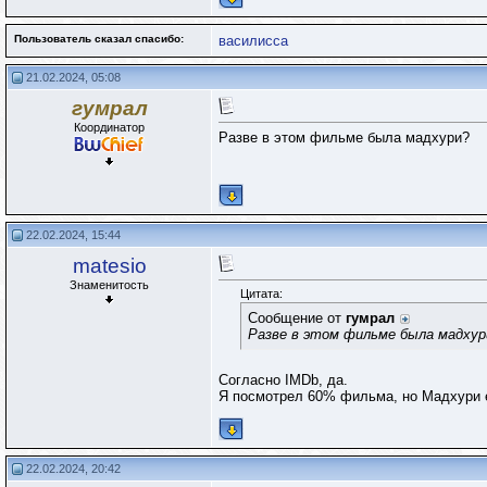
Пользователь сказал cпасибо:
василисса
21.02.2024, 05:08
гумрал
Координатор
Разве в этом фильме была мадхури?
22.02.2024, 15:44
matesio
Знаменитость
Цитата:
Сообщение от
гумрал
Разве в этом фильме была мадхур
Согласно IMDb, да.
Я посмотрел 60% фильма, но Мадхури е
22.02.2024, 20:42