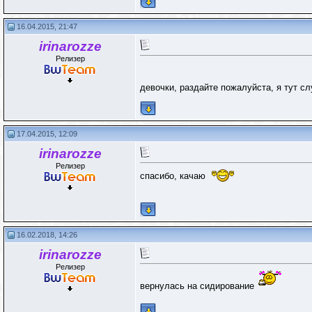
16.04.2015, 21:47
irinarozze
Релизер
девочки, раздайте пожалуйста, я тут с
17.04.2015, 12:09
irinarozze
Релизер
спасибо, качаю
16.02.2018, 14:26
irinarozze
Релизер
вернулась на сидирование