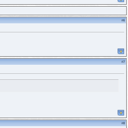
#
6
#
7
#
8