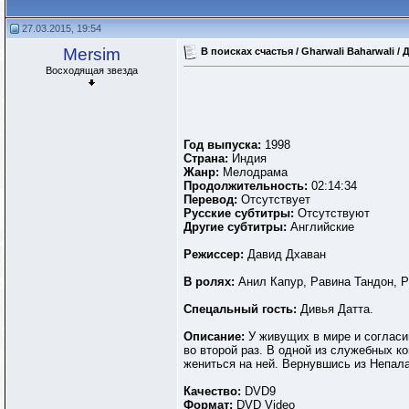
27.03.2015, 19:54
Mersim
В поисках счастья / Gharwali Baharwali / 
Восходящая звезда
Год выпуска:
1998
Страна:
Индия
Жанр:
Мелодрама
Продолжительность:
02:14:34
Перевод:
Отсутствует
Русские субтитры:
Отсутствуют
Другие субтитры:
Английские
Режиссер:
Давид Дхаван
В ролях:
Анил Капур, Равина Тандон, 
Спецальный гость:
Дивья Датта.
Описание:
У живущих в мире и согласи
во второй раз. В одной из служебных 
жениться на ней. Вернувшись из Непала
Качество:
DVD9
Формат:
DVD Video