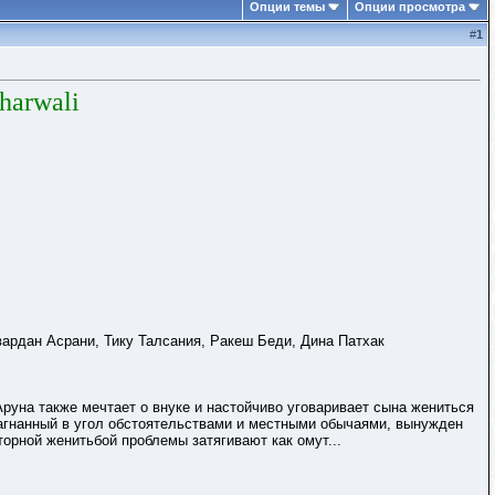
Опции темы
Опции просмотра
#
1
harwali
вардан Асрани, Тику Талсания, Ракеш Беди, Дина Патхак
Аруна также мечтает о внуке и настойчиво уговаривает сына жениться
загнанный в угол обстоятельствами и местными обычаями, вынужден
торной женитьбой проблемы затягивают как омут...