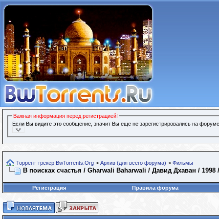
Важная информация перед регистрацией!
Если Вы видите это сообщение, значит Вы еще не зарегистрировались на форуме
Торрент трекер BwTorrents.Org
>
Архив (для всего форума)
>
Фильмы
В поисках счастья / Gharwali Baharwali / Давид Дхаван / 1998 
Регистрация
Правила форума