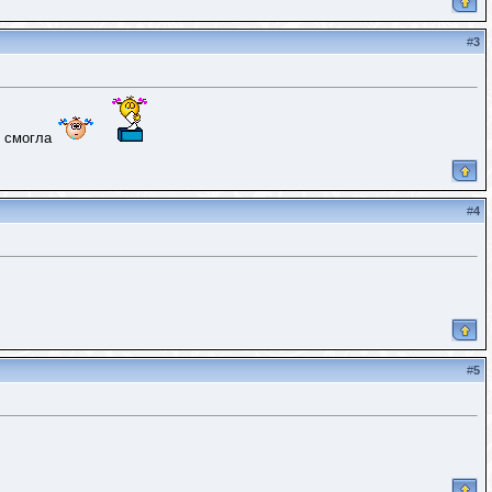
#
3
е смогла
#
4
#
5