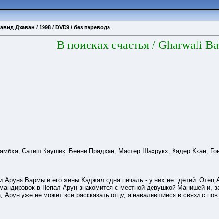
Давид Дхаван / 1998 / DVD9 / без перевода
В поисках счастья
/ Gharwali Ba
Рамбха, Сатиш Каушик, Бенни Прадхан, Мастер Шахрукх, Кадер Кхан, Го
и Аруна Вармы и его жены Каджал одна печаль - у них нет детей. Отец 
командировок в Непал Арун знакомится с местной девушкой Манишей и, 
, Арун уже не может все рассказать отцу, а навалившиеся в связи с пов