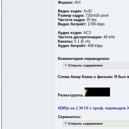
Формат:
AVI
Видео кодек:
XviD
Размер кадра:
720x416 pixel
Частота кадра:
25 fps
Видео битрейт:
1709 kbps
Аудио кодек:
AC3
Частота дискретизации:
48 kHz
Каналы:
5.1 (6 ch)
Аудио битрейт:
448 kbps
Комментарии переводчика:
Открыть содержимое
Слова Амир Кхана о фильме: Я был 
Релиз-группа:
HDRip на 1.34 Гб с проф. переводом
Скриншоты:
Открыть содержимое