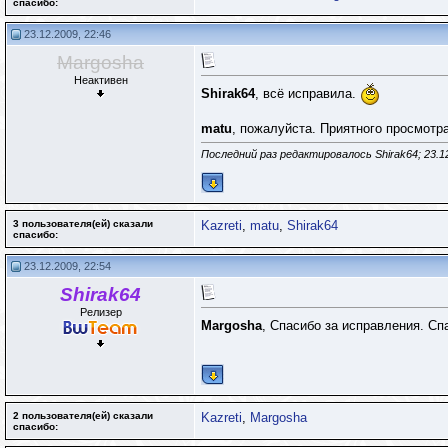
cпасибо:
23.12.2009, 22:46
Margosha
Неактивен
Shirak64
, всё исправила.
matu
, пожалуйста. Приятного просмотра
Последний раз редактировалось Shirak64; 23.1
3 пользователя(ей) сказали
Kazreti
,
matu
,
Shirak64
cпасибо:
23.12.2009, 22:54
Shirak64
Релизер
Margosha
, Спасибо за исправления. С
2 пользователя(ей) сказали
Kazreti
,
Margosha
cпасибо: