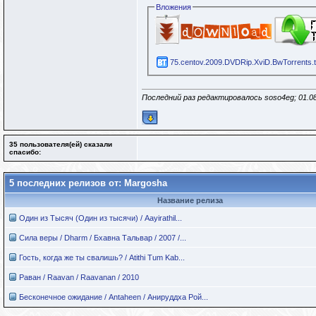
Вложения
75.centov.2009.DVDRip.XviD.BwTorrents.t
Последний раз редактировалось soso4eg; 01.0
35 пользователя(ей) сказали
cпасибо:
5 последних релизов от: Margosha
Название релиза
Один из Тысяч (Один из тысячи) / Aayirathil...
Сила веры / Dharm / Бхавна Тальвар / 2007 /...
Гость, когда же ты свалишь? / Atithi Tum Kab...
Раван / Raavan / Raavanan / 2010
Бесконечное ожидание / Antaheen / Анируддха Рой...