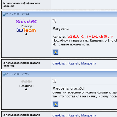
5 пользователя(ей) сказали
cпасибо:
23.12.2009, 22:44
Shirak64
Релизер
Margosha
,
Каналы:
3/2 (L,C,R,l,r) + LFE ch (6 ch)
Пошаблону пишем так:
Каналы:
5.1 (6 c
Исправьте пожалуйста.
3 пользователя(ей) сказали
dan-khan
,
Kazreti
,
Margosha
cпасибо:
23.12.2009, 22:46
matu
Неактивен
Margosha
, спасибо!!
очень интересное описание фильма, заи
так что поставила на скачку и хочу посм
3 пользователя(ей) сказали
dan-khan
,
Kazreti
,
Margosha