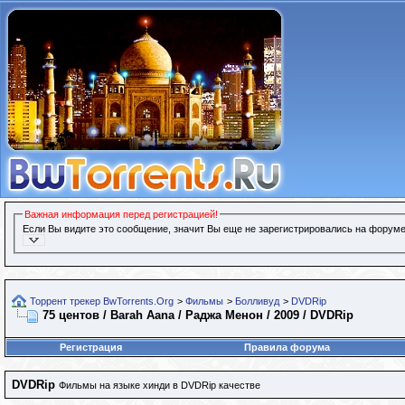
Важная информация перед регистрацией!
Если Вы видите это сообщение, значит Вы еще не зарегистрировались на форуме
Торрент трекер BwTorrents.Org
>
Фильмы
>
Болливуд
>
DVDRip
75 центов / Barah Aana / Раджа Менон / 2009 / DVDRip
Регистрация
Правила форума
DVDRip
Фильмы на языке хинди в DVDRip качестве