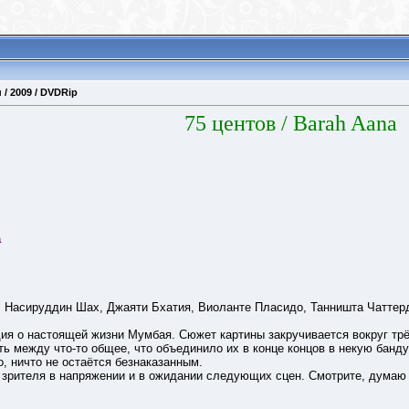
 / 2009 / DVDRip
75 центов
/ Barah Aana
a
 Насируддин Шах, Джаяти Бхатия, Виоланте Пласидо, Танништа Чаттер
дия о настоящей жизни Мумбая. Сюжет картины закручивается вокруг тр
сть между что-то общее, что объединило их в конце концов в некую банд
но, ничто не остаётся безнаказанным.
 зрителя в напряжении и в ожидании следующих сцен. Смотрите, думаю 