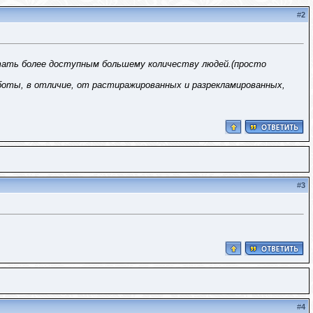
#
2
стать более доступным большему количеству людей.(просто
боты, в отличие, от растиражированных и разрекламированных,
#
3
#
4